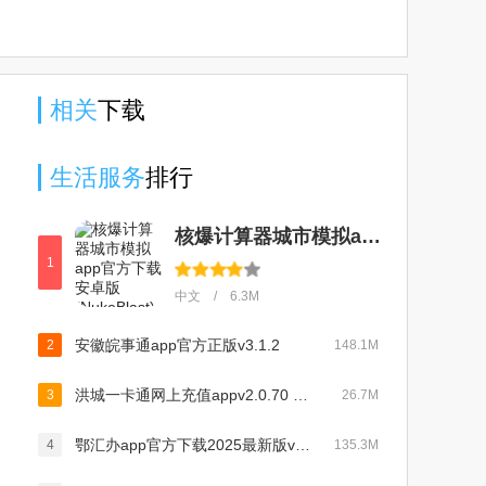
相关
下载
生活服务
排行
核爆计算器城市模拟app官方下载安卓版(NukeBlast)v1.6.1手机版
1
中文 / 6.3M
安徽皖事通app官方正版v3.1.2
2
148.1M
洪城一卡通网上充值appv2.0.70 手机版
3
26.7M
鄂汇办app官方下载2025最新版v4.3.3最新版
4
135.3M