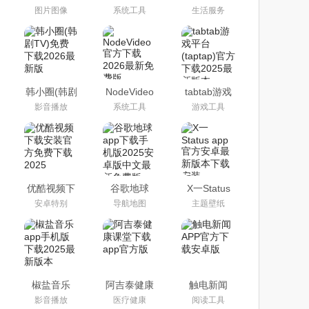
方下载
remote最新
google play
图片图像
系统工具
生活服务
app2024最
版官方下载
版下载2026
新版
2026
最新版
(camera
remote)
韩小圈(韩剧
NodeVideo
tabtab游戏
TV)免费下
官方下载
平台(taptap)
影音播放
系统工具
游戏工具
载2026最新
2026最新免
官方下载
版
费版
2025最新版
本
优酷视频下
谷歌地球
X一Status
载安装官方
app下载手
app官方安
安卓特别
导航地图
主题壁纸
免费下载
机版2025安
卓最新版本
2025
卓版中文最
下载安装
新免费版
椒盐音乐
阿吉泰健康
触电新闻
app手机版
课堂下载
APP官方下
影音播放
医疗健康
阅读工具
下载2025最
app官方版
载安卓版