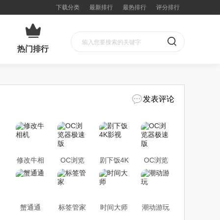
下载分类
最新排行
最热排行
评分排行
热门排行
发表评论
修改牛相
OC浏览
剧下饭4K
OC浏览
机
器极速版
影视
器极速版
蟹通通
标签管家
时间大师
潮动游玩