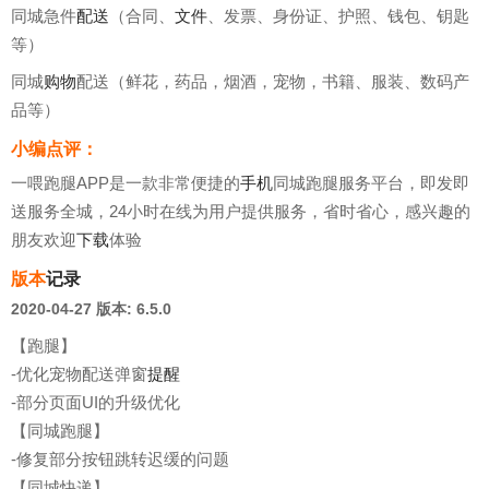
同城急件
配送
（合同、
文件
、发票、身份证、护照、钱包、钥匙
等）
同城
购物
配送（鲜花，药品，烟酒，宠物，书籍、服装、数码产
品等）
小编点评：
一喂跑腿APP是一款非常便捷的
手机
同城跑腿服务平台，即发即
送服务全城，24小时在线为用户提供服务，省时省心，感兴趣的
朋友欢迎
下载
体验
版本
记录
2020-04-27
版本: 6.5.0
【跑腿】
-优化宠物配送弹窗
提醒
-部分页面UI的升级优化
【同城跑腿】
-修复部分按钮跳转迟缓的问题
【同城快递】