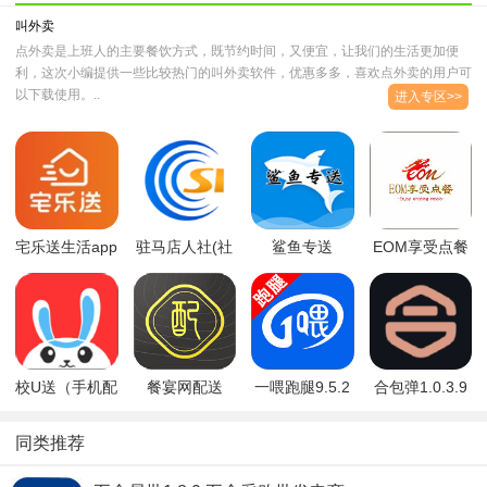
叫外卖
点外卖是上班人的主要餐饮方式，既节约时间，又便宜，让我们的生活更加便
利，这次小编提供一些比较热门的叫外卖软件，优惠多多，喜欢点外卖的用户可
以下载使用。..
进入专区>>
宅乐送生活app
驻马店人社(社
鲨鱼专送
EOM享受点餐
安卓版v5.4.4.0
保查
app(美食外卖
（美食外卖）v
官方版
询)appv1.2.0
跑腿)4.3.2 安
4.5
安卓版
卓版
校U送（手机配
餐宴网配送
一喂跑腿9.5.2
合包弹1.0.3.9
送）v1.0.1
2.5.7
同类推荐