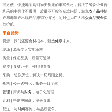
可方便、快捷地采购到物美价廉的丰富食材，解决了餐饮企业传
统采购中操作不透明、质量不可控等疑难问题，避免
农产品
种植
户与养殖户出现产品滞销的情况，同时也为广大群众
食品安全
保
驾护航。
平台优势
货源，我们还源食材根本，甄选
健康
未来。
现场 | 源头专人实地审核
质量 | 保证品质，质量可追溯
资质 | 食材证件，可打印查看
采购，想你所想，解决一切后顾之忧。
价格 | 公开透明化，帐务一目了然
管理
| 厨师与
财务
，电子化管理
让利 | 告别中间商，源头直采
配送，与
时间
赛跑，与品质竞争。