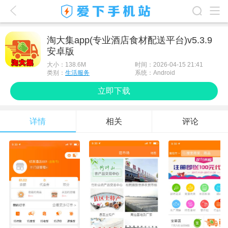
爱下首页
淘大集app(专业酒店食材配送平台)v5.3.9
安卓版
游戏排行榜
大小：
138.6M
时间：2026-04-15 21:41
应用排行榜
类别：
生活服务
系统：Android
立即下载
最新游戏
最新应用
详情
相关
评论
手机使用
游戏攻略