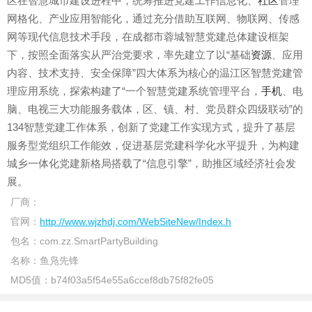
区在智慧城市建设进程中，统筹推进党建工作信息化、
社区
管理
网格化、产业应用智能化，通过充分借助互联网、物联网、传感
网等现代信息技术手段，在成都市蓉城智慧党建总体建设框架
下，按照全面落实从严治党要求，率先建立了以“基础
资源
、应用
内容、技术支持、安全保障”四大体系为核心的温江区智慧党建管
理应用系统，探索构建了“一个智慧党建系统管理平台，
手机
、电
脑、电视三大功能服务载体，区、镇、村、党员群众四级联动”的
134智慧党建工作体系，创新了党建工作实现方式，提升了基层
服务型党组织工作能效，促进基层党建科学化水平提升，为构建
城乡一体化党建新格局搭载了“信息引擎”，助推区域经济社会发
展。
厂商：
官网：
http://www.wjzhdj.com/WebSiteNew/Index.h
包名：
com.zz.SmartPartyBuilding
名称：
鱼凫先锋
MD5值：
b74f03a5f54e55a6ccef8db75f82fe05