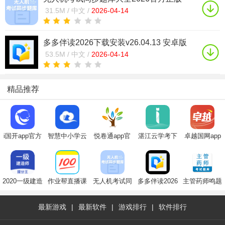
v1.0.1 免费版
31.5M /
中文 /
2026-04-14
多多伴读2026下载安装v26.04.13 安卓版
53.5M /
中文 /
2026-04-14
精品推荐
i国开app官方
智慧中小学云
悦卷通app官
湛江云学考下
卓越国网app
下载手机版
平台app官方
方下载2025最
载安卓官方版
最新版
2024最新版
下载2024最新
新版
版
2020一级建造
作业帮直播课
无人机考试同
多多伴读2026
主管药师鸣题
师提分王App
app
步题库大全
下载安装
库(药师资格
2026官方正版
考试题库)
最新游戏
|
最新软件
|
游戏排行
|
软件排行