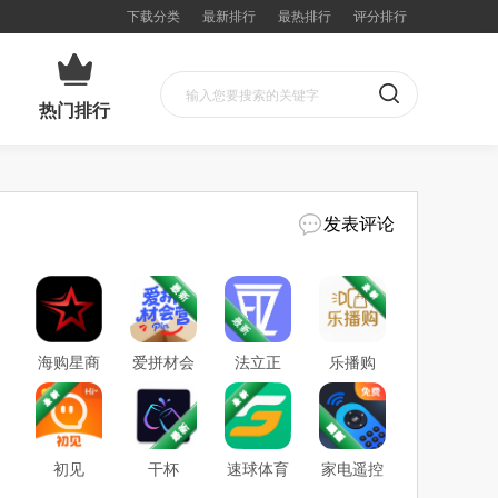
下载分类
最新排行
最热排行
评分排行
热门排行
发表评论
海购星商
爱拼材会
法立正
乐播购
城
营
初见
干杯
速球体育
家电遥控
Cheers
王