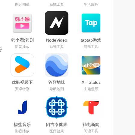
方下载
remote最新
google play
图片图像
系统工具
生活服务
app2024最
版官方下载
版下载2026
新版
2026
最新版
(camera
remote)
韩小圈(韩剧
NodeVideo
tabtab游戏
TV)免费下
官方下载
平台(taptap)
影音播放
系统工具
游戏工具
等
载2026最新
2026最新免
官方下载
版
费版
2025最新版
本
优酷视频下
谷歌地球
X一Status
载安装官方
app下载手
app官方安
安卓特别
导航地图
主题壁纸
免费下载
机版2025安
卓最新版本
2025
卓版中文最
下载安装
新免费版
椒盐音乐
阿吉泰健康
触电新闻
app手机版
课堂下载
APP官方下
影音播放
医疗健康
阅读工具
下载2025最
app官方版
载安卓版