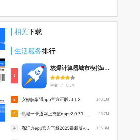
相关
下载
生活服务
排行
核爆计算器城市模拟app官方下载安卓版(NukeBlast)v1.6.1手机版
1
中文 / 6.3M
安徽皖事通app官方正版v3.1.2
2
148.1M
洪城一卡通网上充值appv2.0.70 手机版
3
26.7M
鄂汇办app官方下载2025最新版v4.3.3最新版
4
135.3M