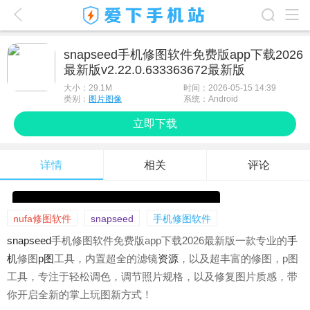
爱下首页
snapseed手机修图软件免费版app下载2026
最新版v2.22.0.633363672最新版
游戏排行榜
大小：
29.1M
时间：2026-05-15 14:39
应用排行榜
类别：
图片图像
系统：Android
立即下载
最新游戏
最新应用
详情
相关
评论
手机使用
游戏攻略
nufa修图软件
snapseed
手机修图软件
snapseed
手机修图软件免费版app下载2026最新版一款专业的
手
机
修图
p图
工具，内置超全的滤镜
资源
，以及超丰富的修图，p图
工具，专注于轻松调色，调节照片规格，以及修复图片质感，带
你开启全新的掌上玩图新方式！