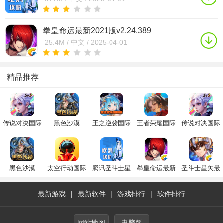
拳皇命运最新2021版v2.24.389
25.4M /
中文 /
2025-04-01
精品推荐
传说对决国际
黑色沙漠
王之逆袭国际
王者荣耀国际
传说对决国际
服下载官方正
MOBILE国际
服
服官方下载手
服下载官方正
版2023最新版
版
机版免费版
版2023最新版
(Arena of
2025最新版
(Arena of
Valor)
Valor)
黑色沙漠
太空行动国际
腾讯圣斗士星
拳皇命运最新
圣斗士星矢最
MOBILE国际
服下载官方
矢
2021版
新安卓版
版
2025最新版
最新游戏
|
最新软件
|
游戏排行
|
软件排行
(Super Sus)
网站地图
电脑版