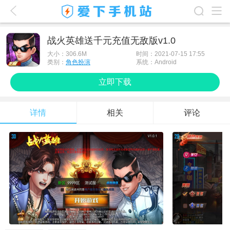
爱下首页
战火英雄送千元充值无敌版v1.0
游戏排行榜
大小：
306.6M
时间：2021-07-15 17:55
类别：
角色扮演
系统：Android
应用排行榜
立即下载
最新游戏
详情
相关
评论
最新应用
手机使用
游戏攻略