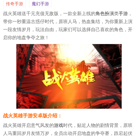
传奇手游
魔幻手游
战火英雄送千元充值无敌版，一款全新上线的
角色扮演
类
手游
，
带你一秒重温古惑仔时代，原班人马，热血集结，为你重新上演
一段友情岁月，玩法自由，玩家们可以选择自己喜欢的角色，开
启你的地盘争夺之旅！
战火英雄手游安卓版介绍：
战火英雄开启意气风发的
游戏
时代，贴近人物的剧情背景，原班
人马重回岁月友情万岁，全员出动开启地盘的争夺赛，跌宕起伏