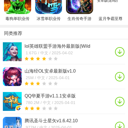
版
毒狗单职业传
冰雪单职业传
生肖传奇手游
蓝月争霸至尊
奇bt版v1.0.0安
奇手游7.1.1 安
官方版满V福利
龙城超变版本
卓最新版
卓最新版
v1.0.0安卓版
1.0 安卓版(送
同类推荐
vip)
lol英雄联盟手游海外最新版(Wild
Rift)v5.0.0.7650
1.67G /
中文 /
2025-04-02
山海经OL安卓最新版v1.0
25M /
中文 /
2025-04-01
QQ华夏手游v1.1.1安卓版
780.2M /
中文 /
2025-04-01
腾讯圣斗士星矢v1.6.42.10
977M /
中文 /
2025-04-01