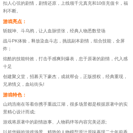
扣人心弦的剧情，剧情还原，上线领千元真充和10倍充值卡，福
利不断。
游戏亮点：
斩靓坤、斗乌鸦，让人血脉愤张，经典人物悉数登场
战斗PK体验，释放染血斗志，挑战副本剧情，组合技能，全屏
炸；
炫酷的技能特效，打击手感爽到爆表，忠于原著的剧情，代入感
十足
创建聚义堂，招募天下豪杰，成就帮会，正版授权，经典重现，
兄弟情义，血站街头!
游戏特色：
山鸡浩南在等着你携手重战江湖，很多场景都是根据原著中的实
景精心设计而成;
游戏将原著中的剧情故事、人物羁绊等内容完美还原;
以超华丽的游戏场景、精致的人物模型原汁原味再现二十年前香