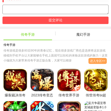
传奇手游
魔幻手游
传奇手游
传奇游戏是很多80后90年的青春记忆，现在很多游戏厂商也是选择将这款游戏
移植到手机平台让大家能够在手机上面就可以轻松的体验这款游戏的魅力！这里
小编就为大家带来传奇手游正版合集，大家可以根据自己的喜好下载游戏在线体
进入专区>>
验！..
爆裂裁决传奇
2023传奇变态
传奇世界手游
传世传奇bt超
无限元宝bt星
版BT版下载官
复古版本下载
爆特别版
耀版v1.0.0安
方最新版
2023官方最新
v1.0.0安卓版
卓最新版
v1.0.1最新版
版v1.0.0安卓
(送元宝)