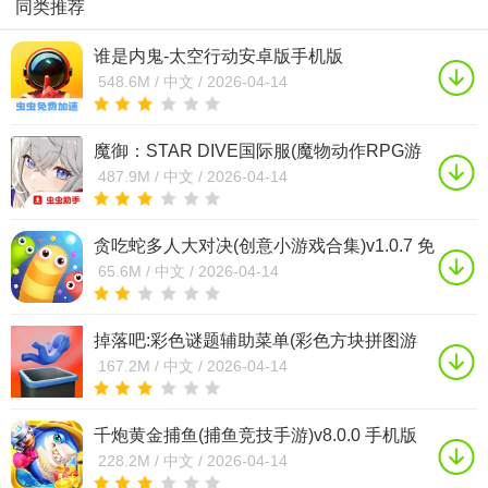
同类推荐
谁是内鬼-太空行动安卓版手机版
v1.76.10.061 手机版
548.6M /
中文 /
2026-04-14
魔御：STAR DIVE国际服(魔物动作RPG游
戏)v1.00.00 手机版
487.9M /
中文 /
2026-04-14
贪吃蛇多人大对决(创意小游戏合集)v1.0.7 免
费版
65.6M /
中文 /
2026-04-14
掉落吧:彩色谜题辅助菜单(彩色方块拼图游
戏)v1.19.1 手机版
167.2M /
中文 /
2026-04-14
千炮黄金捕鱼(捕鱼竞技手游)v8.0.0 手机版
228.2M /
中文 /
2026-04-14