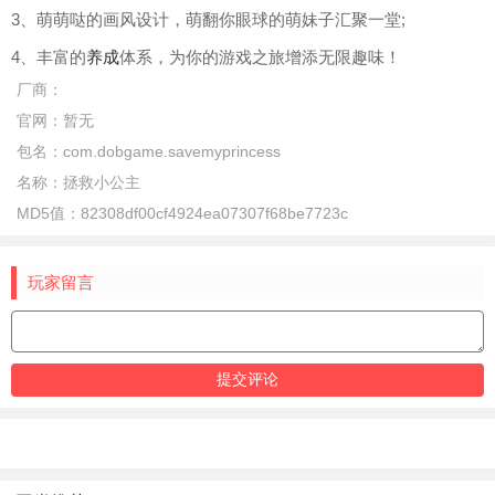
3、萌萌哒的画风设计，萌翻你眼球的萌妹子汇聚一堂;
4、丰富的
养成
体系，为你的游戏之旅增添无限趣味！
厂商：
官网：
暂无
包名：
com.dobgame.savemyprincess
名称：
拯救小公主
MD5值：
82308df00cf4924ea07307f68be7723c
玩家留言