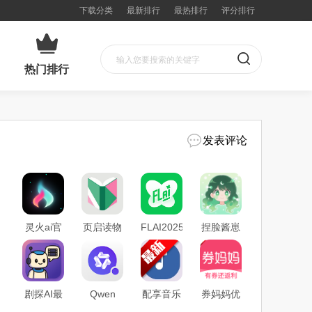
下载分类
最新排行
最热排行
评分排行
热门排行
发表评论
灵火ai官
页启读物
FLAI2025
捏脸酱崽
方最新版
app最新
最新版官
app安卓
免费下载
正式版下
方下载
版官方下
载
载
剧探AI最
Qwen
配享音乐
券妈妈优
新版官方
Chat海外
app最新
惠券app