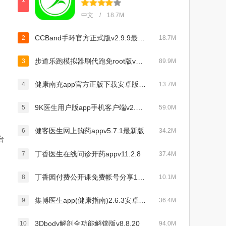
中文 / 18.7M
CCBand手环官方正式版v2.9.9最新安卓版
2
18.7M
步道乐跑模拟器刷代跑免root版v3.9.4
3
89.9M
健康南充app官方正版下载安卓版v5.0.7手机版
4
13.7M
9K医生用户版app手机客户端v2.4.12安卓官方版
5
59.0M
健客医生网上购药appv5.7.1最新版
6
34.2M
台
丁香医生在线问诊开药appv11.2.8
7
37.4M
丁香园付费公开课免费帐号分享10.2.0 安卓最新版
8
10.1M
集博医生app(健康指南)2.6.3安卓手机版
9
36.4M
3Dbody解剖全功能解锁版v8.8.20
10
94.0M