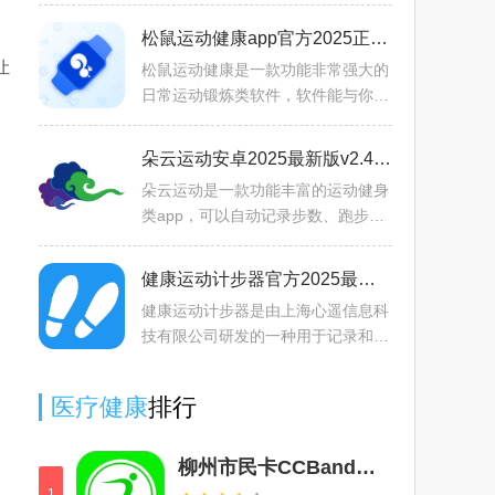
身，锻炼，增肌人群，软件内置了超
好用的精准识别功能，用户只需使用
松鼠运动健康app官方2025正式版v1.0.0最新版
拍照将食物上传到软件内，
让
松鼠运动健康是一款功能非常强大的
日常运动锻炼类软件，软件能与你的
智能设备连接，实时记录用户的锻炼
数据，还可以查看当天的步数，心
朵云运动安卓2025最新版v2.4.6最新版
情，睡眠等数据。软件内还
朵云运动是一款功能丰富的运动健身
类app，可以自动记录步数、跑步距
离、卡路里消耗等数据，还能精确记
录运动轨迹、运动时长等，全面反映
健康运动计步器官方2025最新版v1106最新版
用户的运动情况。支持实时
健康运动计步器是由上海心遥信息科
技有限公司研发的一种用于记录和分
析运动数据，以促进健康运动的工具
或应用程序。倡导健步运动、绿色生
医疗健康
排行
活，提升大众运动乐趣，
柳州市民卡CCBand手环appv2.9.9安卓手机版
1