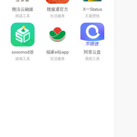
赣法云融媒
赣服通官方
X一Status
体app下载
版app(江西
app官方安
阅读工具
生活服务
主题壁纸
安装最新版
政务服务)
卓最新版本
本
下载安装
sosomod游
福家e站app
阿里云盘
戏盒安卓中
官方版下载
app官方下
游戏工具
生活服务
系统工具
文版下载
2025最新版
载2025最新
2025最新版
安卓版
本