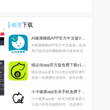
中文版下
版下载
版2025下
最新版官
载
2025官方
载
方下载
版
相关
下载
AI健康睡眠APP官方中文版V1.0.2最新版
AI健康睡眠APP官方中文版是一款为
用户提供实时睡眠检测与身体状况数
据的智能服务软件，运用专业的评估
体系，为用户的睡眠质量进行打分，
瞄运动app官方版免费下载v1.0.1最新版
帮助用户从量化角度了解自
瞄运动app是专为台球运动爱好者打
造的一款便携社交软件。软件内整合
了全国台球球馆资源，可以通过软件
内的智能定位进行精准推，用户可以
小卡健康app安卓手机免费下载v1.6.4最新版
通过多种筛选方式进行挑选
小卡健康app是一款专为想要减肥人
士设计的专业辅助软件，也适用于健