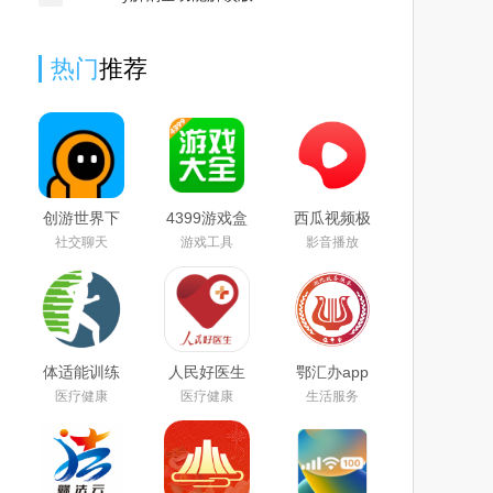
热门
推荐
创游世界下
4399游戏盒
西瓜视频极
载安装正版
app2025最
速版红包版
社交聊天
游戏工具
影音播放
2025最新手
新版
2025最新手
机版
机版
体适能训练
人民好医生
鄂汇办app
app最新
app(培训我
官方下载
医疗健康
医疗健康
生活服务
2025版
是医生)
2025最新版