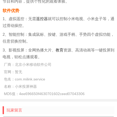
节目和内容，提供个性化的观看体验。
软件优势
1、虚拟遥控：无需
遥控器
就可以控制小米电视、小米盒子等，通
过滑动操控。
2、智能控制：集成鼠标、按键、游戏手柄、手势四个虚拟功能，
任意切换控制。
3、影视投屏：全网热播大片、
教育
资源、高清动画等一键投屏到
电视，轻松点播观看。
厂商：
北京小米移动软件公司
官网：
暂无
包名：
com.milink.service
名称：
小米投屏神器
MD5值：
4ee696650f4630701602ceed07043306
玩家留言