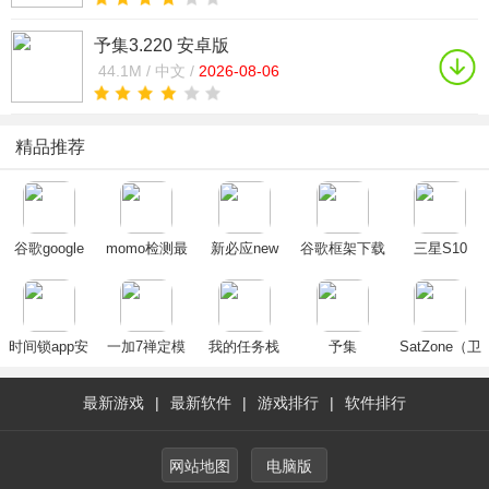
予集3.220 安卓版
44.1M /
中文 /
2026-08-06
精品推荐
谷歌google
momo检测最
新必应new
谷歌框架下载
三星S10
play官方下载
新版官方免费
bing手机版下
安装2024官方
Energy Ring
安卓2025最新
版下载
载2025官方最
正版安卓最新
版
新版
版(Google
Play 服务)
时间锁app安
一加7禅定模
我的任务栈
予集
SatZone（卫
卓免费版
式app
星终端精灵）
最新游戏
|
最新软件
|
游戏排行
|
软件排行
网站地图
电脑版