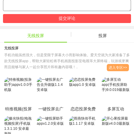
无线投屏
投屏
无线投屏
手机功能虽然强大，但是受限于屏幕大小而影响体验。爱天空就为大家准备了多
款无线投屏app，帮助大家轻松将手机画面投影至电视等大屏终端，玩游戏更爽
而且能够与家人一起分享照片和有趣内容哦！..
进入专区>>
特推视频(投屏
一键投屏去广
恋恋投屏免费
多屏互动
助
告去升级版
版app1.0 安卓
app(手机投屏
手)appv1.0.0
1.1.4 安卓版
版
助手)9.0.019
手机版
最新版