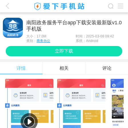
爱下首页
南阳政务服务平台app下载安装最新版v1.0
手机版
游戏排行榜
大小：
17.0M
时间：2025-03-08 09:42
应用排行榜
类别：
商务办公
系统：Android
立即下载
最新游戏
最新应用
详情
相关
评论
手机使用
游戏攻略