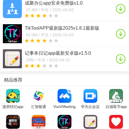
成聚办公app安卓免费版v1.0
37.4M /
中文 /
2025-04-02
TikToolAPP最新版2025v1.8.1最新版
50.0M /
中文 /
2025-04-02
记事本日记app最新安卓版v1.5.0
29M /
中文 /
2025-04-01
精品推荐
漫房经纪app
汇智能通
VooVMeeting
华为云会议
白描取字app
app(企业办
腾讯会议国际
app官方下载
公)
互通版下载最
2025最新安卓
新官方版
版