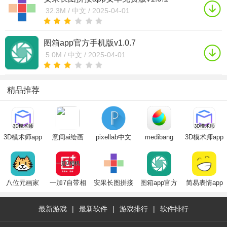
32.3M /
中文 /
2025-04-01
图箱app官方手机版v1.0.7
5.0M /
中文 /
2025-04-01
精品推荐
3D模术师app
意间ai绘画
pixellab中文
medibang
3D模术师app
华为版
app官方版下
版免费版2024
paint手写软件
华为版
载免费最新官
最新版
下载2024最新
方版
版
八位元画家
一加7自带相
安果长图拼接
图箱app官方
简易表情app
app官方下载
机app
app安卓免费
手机版
免费最新版
2025官方最新
版
最新游戏
|
最新软件
|
游戏排行
|
软件排行
版