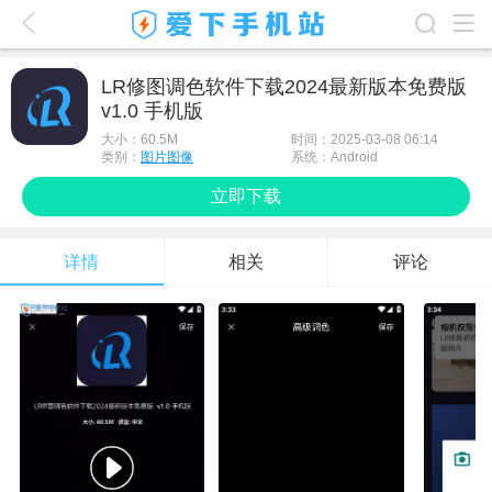
爱下首页
LR修图调色软件下载2024最新版本免费版
v1.0 手机版
游戏排行榜
大小：
60.5M
时间：2025-03-08 06:14
应用排行榜
类别：
图片图像
系统：Android
立即下载
最新游戏
最新应用
详情
相关
评论
手机使用
游戏攻略