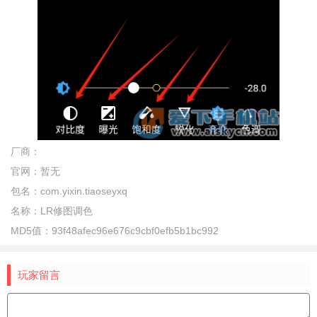
厂商：
官网：
暂无
包名：
com.yixin.tiaoseyxq
名称：
LR修图调色
MD5值：
93f48afec96e676c9cbf0efb5b1bc992
玩家留言