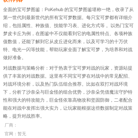
全面的宝可梦图鉴：PoKehub 的宝可梦图鉴堪称一绝，收录了从
第一世代到最新世代的所有宝可梦数据。每只宝可梦都有详细介
绍，包括属性、种族值、技能学习表、进化方式等 。以热门宝可
梦皮卡丘为例，在图鉴中不仅能看到它的电属性特点、各项种族
值数值，还能了解到它从皮丘进化而来，以及可学习的十万伏
特、电光一闪等技能，帮助玩家全面了解宝可梦，为培养和对战
做好准备。
对战数据与策略分析：对于热衷于宝可梦对战的玩家，资源站提
供了丰富的对战数据。这里有不同宝可梦在对战中的常见配招、
对战环境分析，以及热门队伍组合推荐。比如在双打对战环境
下，分析了沙奈朵与巨金怪的组合优势，沙奈朵凭借魔法守护特
性和强大的特攻能力，巨金怪依靠高物攻和坚固防御，二者配合
能在对战中发挥出强大实力，让玩家能根据这些数据制定对战策
略，提升对战胜率。
厂商：
官网：
暂无