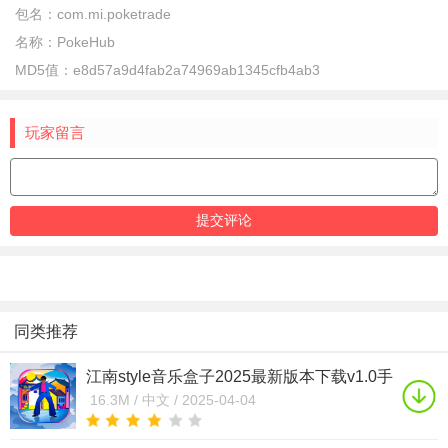
包名：
com.mi.poketrade
名称：
PokeHub
MD5值：
e8d57a9d4fab2a74969ab1345cfb4ab3
玩家留言
同类推荐
江南style音乐盒子2025最新版本下载v1.0手
机版
16.3M /
中文 /
2025-04-04