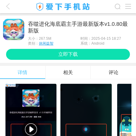
爱下首页
吞噬进化海底霸主手游最新版本v1.0.80最
新版
游戏排行榜
大小：
267.5M
时间：2025-04-15 18:27
应用排行榜
类别：
休闲益智
系统：Android
立即下载
最新游戏
最新应用
详情
相关
评论
手机使用
游戏攻略