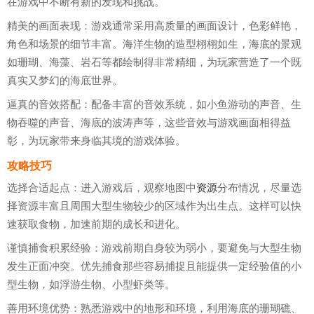
在游戏中不断有新的发现和挑战。
精美的画面表现：游戏通常采用高质量的画面设计，色彩鲜艳，
角色和场景的细节丰富。海洋生物的造型栩栩如生，海底的景观
如珊瑚、海藻、岩石等都绘制得非常精细，为玩家营造了一个既
真实又梦幻的海底世界。
逼真的音效搭配：配备丰富的音效系统，如小鱼游动的声音、生
物吞噬的声音、海底的波涛声等，这些音效与游戏画面相得益
彰，为玩家带来身临其境的游戏体验。
攻略技巧
选择合适起点：进入游戏后，观察地图中
资源
分布情况，尽量选
择资源丰富且周围大型生物较少的区域作为出生点。这样可以快
速获取食物，加速前期的成长和进化。
谨慎捕食积累经验：游戏前期自身较为弱小，要避免与大型生物
发生正面冲突。优先捕食那些容易捕捉且能提供一定经验值的小
型生物，如浮游生物、小型虾类等。
善用环境优势：熟悉游戏中的地形和环境，利用海底的珊瑚礁、