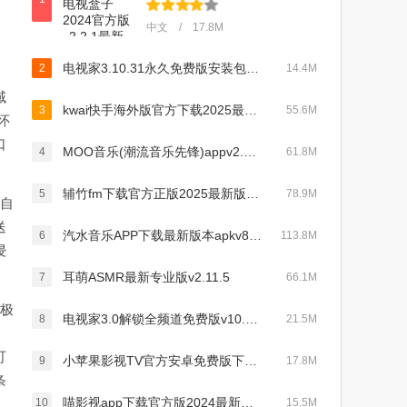
中文 / 17.8M
电视家3.10.31永久免费版安装包下载2024最新版v10.2.1安卓版
2
14.4M
域
kwai快手海外版官方下载2025最新版v11.2.10.539004最新版
3
55.6M
怀
口
MOO音乐(潮流音乐先锋)appv2.7.0.3
4
61.8M
辅竹fm下载官方正版2025最新版v3.0.9手机版
5
78.9M
，自
送
汽水音乐APP下载最新版本apkv8.8.0手机版
6
113.8M
浸
耳萌ASMR最新专业版v2.11.5
7
66.1M
的极
电视家3.0解锁全频道免费版v10.2.1修复版
8
21.5M
可
小苹果影视TV官方安卓免费版下载2024最新版本v2.2.1安卓版
9
17.8M
条
喵影视app下载官方版2024最新版v3.1.0最新版
10
15.5M