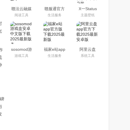
。
赣法云融媒
赣服通官方
X一Status
体app下载
版app(江西
app官方安
阅读工具
生活服务
主题壁纸
安装最新版
政务服务)
卓最新版本
本
下载安装
时
光
sosomod游
福家e站app
阿里云盘
作
戏盒安卓中
官方版下载
app官方下
游戏工具
生活服务
系统工具
流
文版下载
2025最新版
载2025最新
2025最新版
安卓版
种
本
口碑
与
发