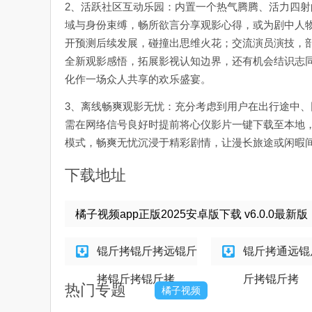
2、活跃社区互动乐园：内置一个热气腾腾、活力四
域与身份束缚，畅所欲言分享观影心得，或为剧中人
开预测后续发展，碰撞出思维火花；交流演员演技，
全新观影感悟，拓展影视认知边界，还有机会结识志
化作一场众人共享的欢乐盛宴。
3、离线畅爽观影无忧：充分考虑到用户在出行途中、
需在网络信号良好时提前将心仪影片一键下载至本地，
模式，畅爽无忧沉浸于精彩剧情，让漫长旅途或闲暇
下载地址
橘子视频app正版2025安卓版下载 v6.0.0最新版
锟斤拷锟斤拷远锟斤
锟斤拷通远锟
拷锟斤拷锟斤拷
斤拷锟斤拷
热门专题
橘子视频