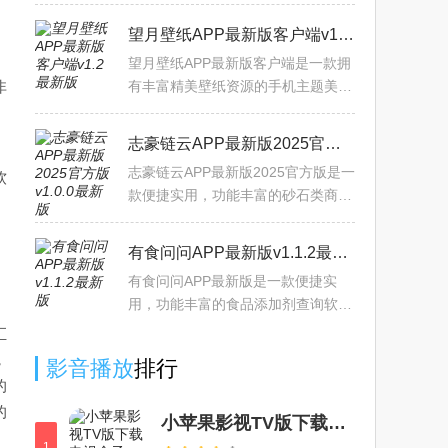
够查看当前定位的实时天气情况，包
含湿度，风速，日历，具体温度等，
望月壁纸APP最新版客户端v1.2最新版
还能查看24小时和15天的提
，
望月壁纸APP最新版客户端是一款拥
非
有丰富精美壁纸资源的手机主题美化
软件。汇集众多高清，免费的壁纸资
源，提供时尚个性有态度的风景壁
志豪链云APP最新版2025官方版v1.0.0最新版
，
纸，可爱俏皮的Q梦壁纸，个
志豪链云APP最新版2025官方版是一
软
款便捷实用，功能丰富的砂石类商品
在线交易平台。平台内提供每日实时
的砂石价格，运送价格，可以查看近
有食问问APP最新版v1.1.2最新版
一周，一月，一年的指数波
有食问问APP最新版是一款便捷实
用，功能丰富的食品添加剂查询软
件。支持商品条形码拍照分析，也可
汇
以拍下配料表上传进行分析，查询出
，
影音播放
排行
的食品添加剂能够详细显示配料
的
的
小苹果影视TV版下载电视盒子2024官方版v2.2.1最新版
1