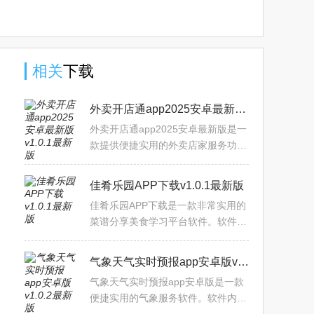
中文版下
版下载
版2025下
最新版官
载
2025官方
载
方下载
版
相关
下载
外卖开店通app2025安卓最新版v1.0.1最新版
外卖开店通app2025安卓最新版是一
款提供便捷实用的外卖店家服务功能
的综合平台。店家可以通过软件开通
入驻功能，包含外卖商家，零售商
佳肴乐园APP下载v1.0.1最新版
家，美团配送，城市代理，服
佳肴乐园APP下载是一款非常实用的
菜谱分享美食学习平台软件。软件内
提供多种分类的美食菜谱，包含上班
族，家庭版，一人食，儿童餐，减脂
气象天气实时预报app安卓版v1.0.2最新版
餐等多种人群所需分类，每
气象天气实时预报app安卓版是一款
便捷实用的气象服务软件。软件内能