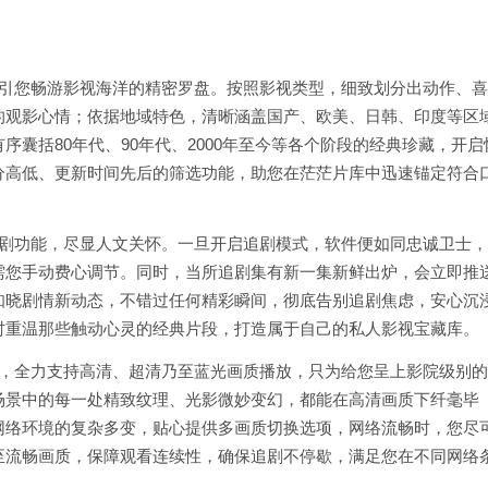
指引您畅游影视海洋的精密罗盘。按照影视类型，细致划分出动作、喜
的观影心情；依据地域特色，清晰涵盖国产、欧美、日韩、印度等区
囊括80年代、90年代、2000年至今等各个阶段的经典珍藏，开启
分高低、更新时间先后的筛选功能，助您在茫茫片库中迅速锚定符合
追剧功能，尽显人文关怀。一旦开启追剧模式，软件便如同忠诚卫士
需您手动费心调节。同时，当所追剧集有新一集新鲜出炉，会立即推
知晓剧情新动态，不错过任何精彩瞬间，彻底告别追剧焦虑，安心沉
时重温那些触动心灵的经典片段，打造属于自己的私人影视宝藏库。
术，全力支持高清、超清乃至蓝光画质播放，只为给您呈上影院级别
场景中的每一处精致纹理、光影微妙变幻，都能在高清画质下纤毫毕
网络环境的复杂多变，贴心提供多画质切换选项，网络流畅时，您尽
至流畅画质，保障观看连续性，确保追剧不停歇，满足您在不同网络