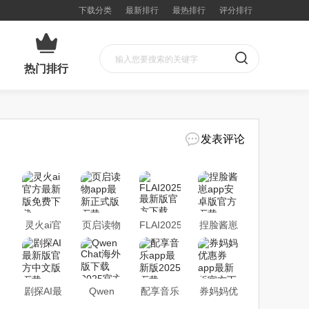
下载分类
最新排行
最热排行
评分排行
热门排行
发表评论
灵火ai官
页启读物
FLAI2025
捏脸酱崽
方最新版
app最新
最新版官
app安卓
免费下载
正式版下
方下载
版官方下
载
载
剧探AI最
Qwen
配享音乐
券妈妈优
新版官方
Chat海外
app最新
惠券app