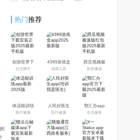
热门
推荐
创游世界下
4399游戏盒
西瓜视频极
载安装正版
app2025最
速版红包版
社交聊天
游戏工具
影音播放
2025最新手
新版
2025最新手
机版
机版
体适能训练
人民好医生
鄂汇办app
app最新
app(培训我
官方下载
医疗健康
医疗健康
生活服务
2025版
是医生)
2025最新版
式的
全