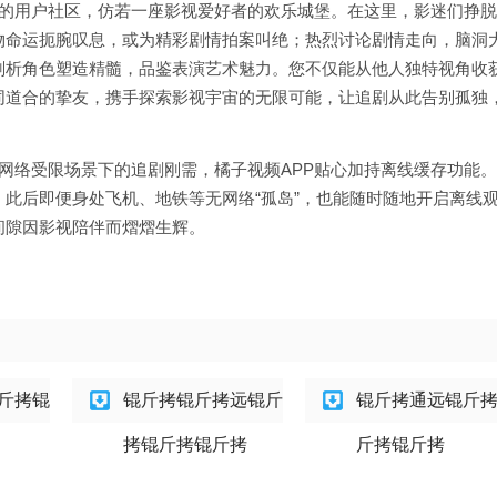
射的用户社区，仿若一座影视爱好者的欢乐城堡。在这里，影迷们挣
物命运扼腕叹息，或为精彩剧情拍案叫绝；热烈讨论剧情走向，脑洞
剖析角色塑造精髓，品鉴表演艺术魅力。您不仅能从他人独特视角收
同道合的挚友，携手探索影视宇宙的无限可能，让追剧从此告别孤独
网络受限场景下的追剧刚需，橘子视频APP贴心加持离线缓存功能
此后即便身处飞机、地铁等无网络“孤岛”，也能随时随地开启离线
间隙因影视陪伴而熠熠生辉。
斤拷锟
锟斤拷锟斤拷远锟斤
锟斤拷通远锟斤
拷锟斤拷锟斤拷
斤拷锟斤拷