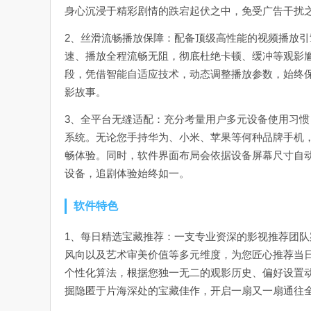
身心沉浸于精彩剧情的跌宕起伏之中，免受广告干扰
2、丝滑流畅播放保障：配备顶级高性能的视频播放
速、播放全程流畅无阻，彻底杜绝卡顿、缓冲等观影
段，凭借智能自适应技术，动态调整播放参数，始终
影故事。
3、全平台无缝适配：充分考量用户多元设备使用习惯
系统。无论您手持华为、小米、苹果等何种品牌手机
畅体验。同时，软件界面布局会依据设备屏幕尺寸自
设备，追剧体验始终如一。
软件特色
1、每日精选宝藏推荐：一支专业资深的影视推荐团
风向以及艺术审美价值等多元维度，为您匠心推荐当
个性化算法，根据您独一无二的观影历史、偏好设置
掘隐匿于片海深处的宝藏佳作，开启一扇又一扇通往