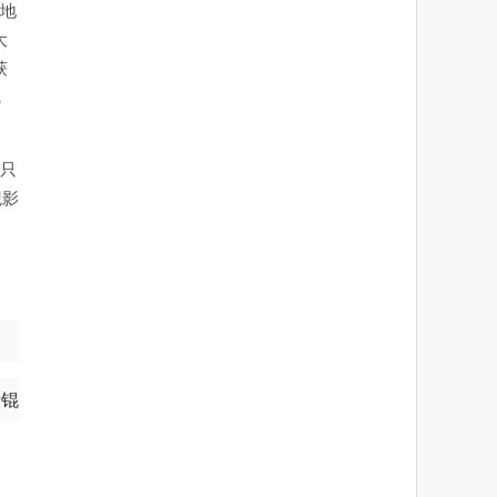
脱地
大
获
，
。只
观影
拷锟