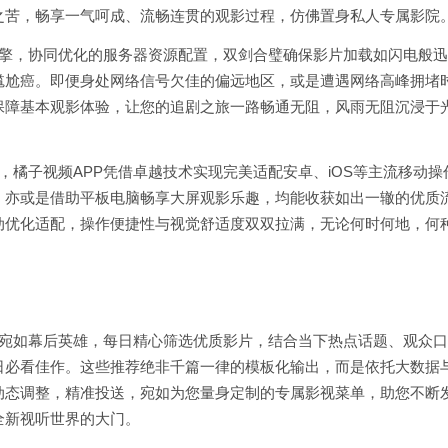
之苦，畅享一气呵成、流畅连贯的观影过程，仿佛置身私人专属影院
引擎，协同优化的服务器资源配置，双剑合璧确保影片加载如闪电般迅
尴尬癌。即便身处网络信号欠佳的偏远地区，或是遭遇网络高峰拥堵
保障基本观影体验，让您的追剧之旅一路畅通无阻，风雨无阻沉浸于
，橘子视频APP凭借卓越技术实现完美适配安卓、iOS等主流移动操
，亦或是借助平板电脑畅享大屏观影乐趣，均能收获如出一辙的优质
动优化适配，操作便捷性与视觉舒适度双双拉满，无论何时何地，何
队宛如幕后英雄，每日精心筛选优质影片，结合当下热点话题、观众
日必看佳作。这些推荐绝非千篇一律的模板化输出，而是依托大数据
动态调整，精准投送，宛如为您量身定制的专属影视菜单，助您不断
全新视听世界的大门。