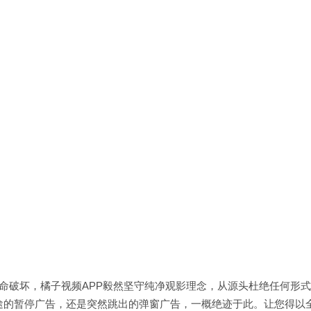
命破坏，橘子视频APP毅然坚守纯净观影理念，从源头杜绝任何形
途的暂停广告，还是突然跳出的弹窗广告，一概绝迹于此。让您得以