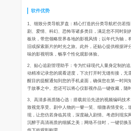
软件优势
1、细致分类导航罗盘：精心打造的分类导航栏仿若
剧、爱情、科幻、恐怖等诸多类目，满足您不同时刻
板块，带您领略世界各地的影视风情；以年代为轴，有序
旧或探索新片的时光之旅。此外，还贴心提供根据评
味的影视明珠，畅享个性化观影体验。
2、贴心追剧管理助手：专为忙碌现代人量身定制的
动精准记录您的观看进度，下次打开时无缝衔接，无
醒目的提醒通知到您的手机桌面，确保您在第一时间
于故事之中。您还可以将心仪影视作品一键收藏，随
3、高清多画质随心选：搭载前沿先进的视频编码技
致视觉享受。剧中人物的一颦一笑、细微表情变化，
现，让您仿若身临其境，深度融入剧情。考虑到现实
沉醉于高清画质的细腻之美；网络不佳时，一键切换
件下的观影刚需。