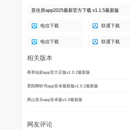
苏住房app2025最新官方下载 v1.1.5最新版
电信下载
联通下载
电信下载
联通下载
相关版本
香草短剧app官方正版v1.0.2最新版
景阳阁听书app安卓最新版v1.0.2最新版
黑山音乐app安卓版v1.0最新版
365音乐网app安卓客户端v1.0最新版
网友评论