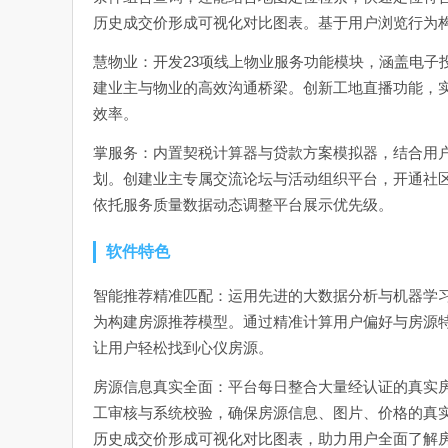
历史成交价形成可视化对比图表。基于用户浏览行为
慧物业：开发23项线上物业服务功能模块，涵盖电子
建业主与物业的高效沟通桥梁。创新工地直播功能，
效率。
掌服务：内置契税计算器与贷款方案模拟器，结合用
划。创建业主专属交流论坛与活动组织平台，开通社
依托服务质量数据动态调整平台展示优先级。
软件特色
智能推荐精准匹配：运用先进的大数据分析与机器学习
为构建房源推荐模型。通过精准计算用户偏好与房源
让用户轻松找到心仪房源。
房源信息真实全面：平台每日整合大量经认证的真实
工审核与系统校验，确保房源信息、图片、价格的真
历史成交价形成可视化对比图表，助力用户全面了解