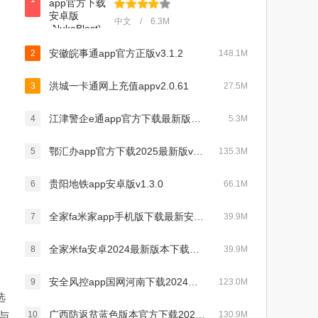
中文 / 6.3M
安徽皖事通app官方正版v3.1.2
2
148.1M
洪城一卡通网上充值appv2.0.61
3
27.5M
江津警企e通app官方下载最新版v1.0.9最新版
4
5.3M
鄂汇办app官方下载2025最新版v4.3.1最新版
5
135.3M
贵阳地铁app安卓版v1.3.0
6
66.1M
全家fa米家app手机版下载最新安卓版v3.2.8最新版
7
39.9M
全家米fa安卓2024最新版本下载（Fa米家）v3.2.8 最新版
8
39.9M
安全风控app国网河南下载2024最新版(网上国网)v3.0.3安卓版
9
123.0M
选
广西防返贫蓝色版本官方下载2024最新版v2.8.7最新版
与
10
130.9M