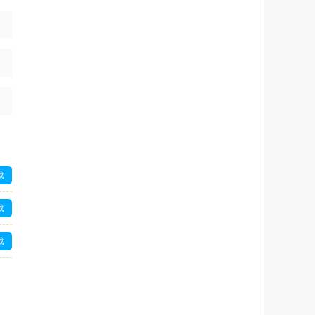
载
载
载
载