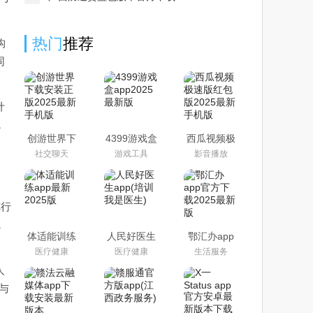
热门
推荐
构
同
计
，
创游世界下
4399游戏盒
西瓜视频极
载安装正版
app2025最
速版红包版
社交聊天
游戏工具
影音播放
2025最新手
新版
2025最新手
机版
机版
览行
，
体适能训练
人民好医生
鄂汇办app
app最新
app(培训我
官方下载
医疗健康
医疗健康
生活服务
2025版
是医生)
2025最新版
人
与