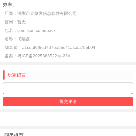
效率。
厂商：
深圳市壹路发信息软件有限公司
官网：
暂无
包名：
com.ikun.comeback
名称：
飞喵盘
MD5值：
a1cdaf0f6ed437ba35c41afcda755b04
备案：
粤ICP备2025383522号-23A
玩家留言
同类推荐