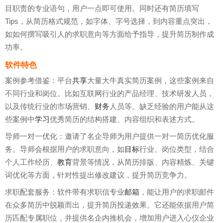
目职责的专业语句，用户一点即可使用。同时还有简历填写
Tips，从简历格式规范，如字体、字号选择，到内容重点突出，
如如何撰写吸引人的求职意向等方面给予指导，提升简历制作成
功率。
软件特色
案例参考借鉴：平台
共享
大量大牛真实简历案例，这些案例来自
不同行业和岗位。比如互联网行业的产品经理、技术研发人员，
以及传统行业的市场营销、
财务
人员等。缺乏经验的用户能从这
些案例中
学习
优秀简历的结构搭建、内容组织和表述方式。
导师一对一优化：邀请了名企导师为用户提供一对一简历优化服
务。导师会根据用户的求职意向，如
目标
行业、岗位类型，结合
个人工作经历、
教育
背景等情况，从简历排版、内容精炼、关键
词优化等方面，针对性提出修改建议，提升简历竞争力。
求职配套服务：软件带有求职信专业
邮箱
，能让用户的求职邮件
在众多简历中脱颖而出，提升简历投递效果。它还能依据用户简
历匹配专属职位，并提供名企内推机会，增加用户进入心仪企业