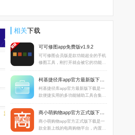
安装
理工具)
方正版
相关
下载
可可修图app免费版v1.9.2
可可修图会员版是款功能超全的手机
修图工具，刚打开就会被它的功能丰
富度惊艳到。基础的亮度、对比度调
节肯定有，想微调照片光线随便拉几
柯基捷径库app官方最新版下载v3.0全新版
下滑块就行，连新手都能
柯基捷径库app官方最新版下载是一
款便捷实用的多功能辅助工具合集，
涵盖日常，工具，图片，视频，娱
乐，自动化等多种领域，每个分类下
商小萌购物app官方正式版下载v1.0.1最新版
都内置有多样化的辅助功能，
商小萌购物app官方正式版下载是一
款全新上线的电商购物平台，内置丰