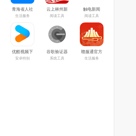
青海省人社
云上林州新
触电新闻
通认证app
闻客户端下
APP官方下
生活服务
阅读工具
阅读工具
手机版下载
载安卓版
载安卓版
最新版
优酷视频下
谷歌验证器
赣服通官方
载安装官方
app官方下
版app(江西
安卓特别
系统工具
生活服务
免费下载
载2025最新
政务服务)
2025
版
(Authenticator)