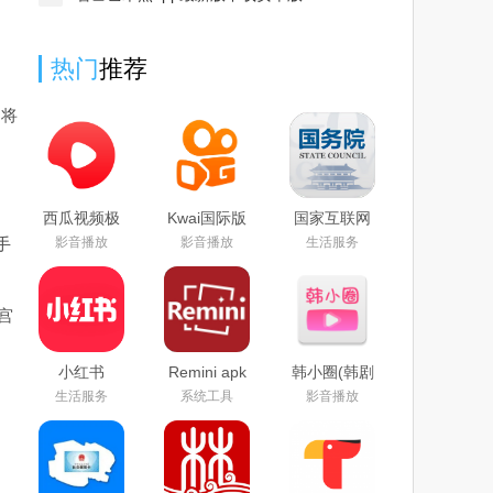
热门
推荐
户将
西瓜视频极
Kwai国际版
国家互联网
速版红包版
下载官方
+督查平台下
手
影音播放
影音播放
生活服务
2025最新手
2025最新版
载安装2025
机版
官方版(国务
院)
宫
小红书
Remini apk
韩小圈(韩剧
google play
手机版下载
TV)免费下
生活服务
系统工具
影音播放
版下载2025
2025最新安
载2025最新
最新版
卓版
版