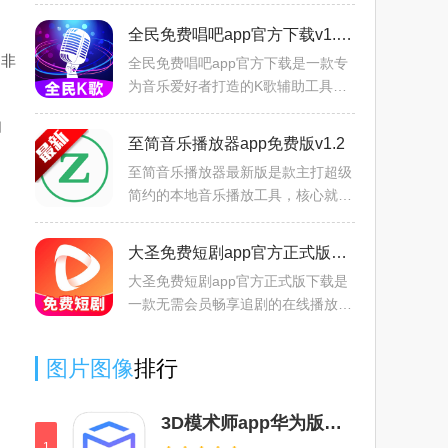
富的福利优惠互动，包含9.9专区，
惊喜福袋，热门拼团，限时秒杀，礼
全民免费唱吧app官方下载v1.0.1手机版
遇中秋等，可以通过详细的
，非
全民免费唱吧app官方下载是一款专
为音乐爱好者打造的K歌辅助工具，
内置丰富的热门曲库资源，支持关键
自
词快速搜索。点击歌曲就能在线试
至简音乐播放器app免费版v1.2
听，一键启动K歌录制模式，录
至简音乐播放器最新版是款主打超级
简约的本地音乐播放工具，核心就是
让听歌回归纯粹。打开软件看不到花
里胡哨的界面，没有多余的推荐弹窗
大圣免费短剧app官方正式版下载v1.0.0最新版
和广告，所有设计都围绕
大圣免费短剧app官方正式版下载是
一款无需会员畅享追剧的在线播放软
件，汇集全网最新的热门影视剧集资
源，涵盖各种题材分类，点击剧集就
图片图像
排行
能在线播放，支持切换选集
3D模术师app华为版v1.0官方版
1