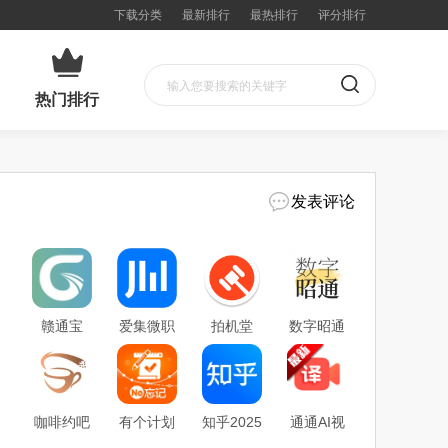
下载分类
最新排行
最热排行
评分排行
热门排行
发表评论
赣通宝
爱集微职
拍机堂
数字昭通
app最新
场频道
app最新
2025下载
版
app
版
安装
咖啡约吧
有个计划
知乎2025
通通AI视
2025下载
(计划管
官方正版
频翻译官