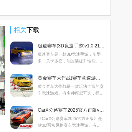
相关
下载
极速赛车(3D竞速手游)v1.0.21 免费版
极速赛车是一款3D竞速手游，车型
多，关卡多变，能改装提升性能。真
实物理引擎模拟路面抓地力，有智能
AI对手。画面好代入感强，可休闲可
黄金赛车大作战(赛车竞速游戏)v1.6 官方正版
硬核，还能飙车挑战，快来
黄金赛车大作战是一款玩法丰富的赛
车竞速游戏。有多种座驾可选，操作
简单易上手，画面精致。支持切换视
角，有停车挑战，完成比赛解锁新关
CarX公路赛车2025官方正版v1.75.7 免费版
卡，开局赠专属赛车，内
《CarX公路赛车2025官方正版》是
款3D写实风格赛车竞速手游。有丰