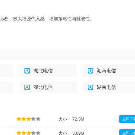
响比赛，极大增强代入感，增加策略性与挑战性。
湖北电信
湖南电信
湖北电信
湖南电信
大小： 72.3M
立即下
大小： 3.09G
立即下