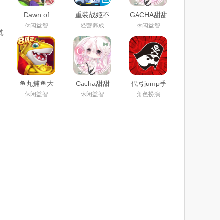
。
Dawn of
重装战姬不
GACHA甜甜
lsles国际服
删档正式版
下载官方正
休闲益智
经营养成
休闲益智
汉化版
版2024中文
其
最新版
鱼丸捕鱼大
Cacha甜甜
代号jump手
作战官方下
(0.2.0|自制
游下载安装
休闲益智
休闲益智
角色扮演
载2023最新
版mod)下载
2024官方最
版
2023最新版
新版