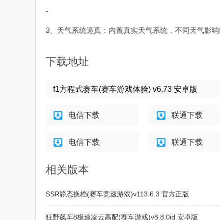
-
3、天气系统逼真：内置真实天气系统，不同天气影
下载地址
f1方程式赛车(赛车游戏体验) v6.73 安卓版
电信下载
联通下载
电信下载
联通下载
相关版本
SSR静态换档(赛车竞速游戏)v113.6.3 官方正版
狂野飙车8极速凌云高配(赛车游戏)v8.8.0id 安卓版