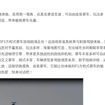
激体验。采用第一视角，在真实赛道竞速，可自由改装赛车。玩法多
对战，带来极致赛车乐趣。
的F1方程式赛车游戏能满足你！这游戏有逼真效果与刺激驾驶体验，
战胜对手赢奖励。玩法多样，海量地图可选，无论城市乡间都能享受
和先进物理引擎，带来更具挑战性的路线和机制。赛车丰富多样可自
自定义赛车，模式丰富，车辆类型多驾驶感受各异。新手指南详细，
旅，还能切换视角、改装赛车。它能让你体验到F1方程式赛车的魅
与热爱，快来试试吧！