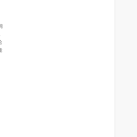
同
，
论
能