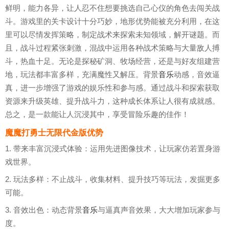
鲜明，能力各异，让人忍不住想要挑选自己心仪的角色去闯关战
斗。游戏里的关卡设计十分巧妙，地形优势能被充分利用，在这
里可以尽情发挥策略，制定战术来探索未知领域，解开谜题。而
且，战斗过程紧张刺激，混战中运用各种战术策略与大量敌人搏
斗，热血十足。无论是探秘矿洞、牧场经营，还是与好友组建营
地，玩法都丰富多样，充满魔性又解压。背景
音乐
动感，音效逼
真，进一步增强了游戏的娱乐性和参与感。通过战斗和探索获取
资源来升级英雄、提升战斗力，这种成长体系让人很有成就感。
总之，是一款能让人沉浸其中，享受冒险乐趣的佳作！
魔魔打勇士无限代金版优势
1. 带来丰富沉浸式体验：运用先进图像技术，让玩家仿若置身游
戏世界。
2. 玩法多样：不止战斗，收集材料、提升技巧等玩法，发掘更多
可能。
3. 音效出色：动态背景
音乐
与逼真声音效果，大大增加玩家参与
度。