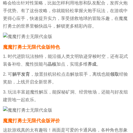
略会给出针对性策略，比如怎样利用地形和队友配合，发挥火炮
手优势。有了这份攻略，你就能轻松掌握火炮手玩法，在游戏中
更得心应手，快速提升实力，享受拯救地球的冒险乐趣，在魔魔
打勇士的世界里畅快战斗，解锁更多精彩内容。
魔魔打勇士无限代金版特色
1. 时代进阶玩法独特，能沿循人类文明轨迹穿梭时空，还有花式
装备补给、魔性技能与
晶核
加点，实现多维
养成
。
2. 可
躺平发育
，放置挂机轻松点击解放双手，离线也能
领取
经验
奖励，上线开启全新世界。
3. 玩法丰富超魔性解压，能探秘矿洞、经营牧场，还能与好友组
建营地一起欢乐。
魔魔打勇士无限代金版评价
这款游戏真的太有趣啦！画面是可爱的卡通风格，各种角色形象