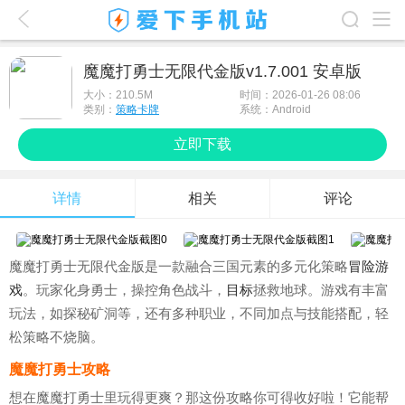
爱下首页
魔魔打勇士无限代金版v1.7.001 安卓版
游戏排行榜
大小：
210.5M
时间：2026-01-26 08:06
类别：
策略卡牌
系统：Android
应用排行榜
立即下载
最新游戏
详情
相关
评论
最新应用
手机使用
魔魔打勇士无限代金版是一款融合三国元素的多元化策略
冒险
游
游戏攻略
戏
。玩家化身勇士，操控角色战斗，
目标
拯救地球。游戏有丰富
玩法，如探秘矿洞等，还有多种职业，不同加点与技能搭配，轻
松策略不烧脑。
魔魔打勇士攻略
想在魔魔打勇士里玩得更爽？那这份攻略你可得收好啦！它能帮