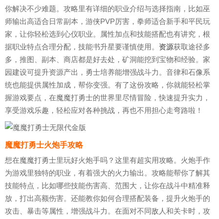
你解决不少难题。攻略里有详细的职业介绍与选择指南，比如巫
师输出高适合日常副本，游侠PVP厉害，拳师适合新手和平民玩
家，让你轻松选到心仪职业。属性加点和技能搭配也有讲究，根
据职业特点合理分配，技能书升星要谨慎使用。
资源
获取途径多
多，推图、副本、商店都是好去处，矿洞能挖到宝物和经验。家
园建设可提升资源产出，勇士培养能增强战斗力。音律和石像系
统也能提供属性加成，帮你变强。有了这份攻略，你就能轻松掌
握游戏要点，在魔魔打勇士的世界里尽情冒险，快速提升实力，
享受游戏乐趣，轻松应对各种挑战，再也不用担心走弯路啦！
魔魔打勇士火炮手攻略
想在魔魔打勇士里玩好火炮手吗？这里有超实用攻略。火炮手作
为游戏里独特的职业，有着强大的火力输出。攻略能帮你了解其
技能特点，比如哪些技能伤害高、范围大，让你在战斗中精准释
放，打出高额伤害。还能教你如何合理搭配装备，提升火炮手的
攻击、暴击等属性，增强战斗力。在面对不同敌人和关卡时，攻