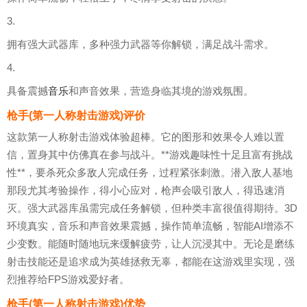
3.
拥有强大武器库，多种强力武器等你解锁，满足战斗需求。
4.
具备震撼
音乐
和声音效果，营造身临其境的游戏氛围。
枪手(第一人称射击游戏)评价
这款第一人称射击游戏体验超棒。它的图形和效果令人难以置
信，置身其中仿佛真在参与战斗。**游戏趣味性十足且富有挑战
性**，要杀死众多敌人完成任务，过程紧张刺激。潜入敌人基地
那段尤其考验操作，得小心应对，枪声会吸引敌人，得迅速消
灭。强大武器库虽需完成任务解锁，但种类丰富很值得期待。3D
环境真实，音乐和声音效果震撼，操作简单流畅，智能AI增添不
少变数。能随时随地玩来缓解疲劳，让人沉浸其中。无论是磨练
射击技能还是追求成为英雄拯救无辜，都能在这游戏里实现，强
烈推荐给FPS游戏爱好者。
枪手(第一人称射击游戏)优势