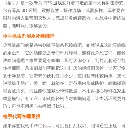
《枪手》是一款专为 FPS
游戏
爱好者打造的第一人称射击游戏。
它有逼真 3D 环境、震撼音效，操作流畅，武器多样。玩家要在
限时内潜入敌营消灭敌人，完成任务解锁武器，在战斗中磨练技
能，随时玩可缓解疲劳。
枪手杀虫剂能杀死蟑螂吗
你可能想问的是杀虫剂能不能杀死蟑螂吧。咱就说说这能灭蟑螂
的杀虫剂。它的功能就是专门针对蟑螂，能有效杀死它们。能解
决啥问题呢？家里要是有蟑螂，那可太闹心了，到处乱爬还可能
传播细菌。杀虫剂就能帮咱把这些讨厌的蟑螂消灭掉，让家里恢
复干净整洁。它带来的便利性可不少，使用起来比较简单，按照
说明操作就行。喷一喷，就能在一定范围内形成防护，蟑螂碰到
就会被消灭。而且能快速减少蟑螂数量，不用再担心蟑螂在家里
肆意横行。有了它，咱就能轻松应对蟑螂问题，让生活环境更舒
适，再也不用担心被蟑螂打扰啦。
枪手代写在哪里找
如果你想找枪手帮忙代写，可别盲目乱找哦。咱得通过正规、可