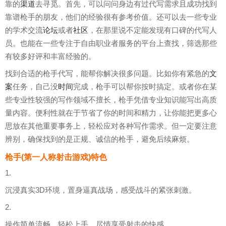
靠的
渠道
去寻觅。首先，可以问问身边有过代写需求且成功找到
靠谱枪手的朋友，他们的经验很有参考价值。还可以去一些专业
的学术交流
论坛
或者
社区
，在那里说不定能发现有口碑的代写人
员。也能在一些专注于自由职业者服务的平台上查找，筛选那些
有较多好评和丰富经验的。
找到合适的枪手代写，能帮你解决很多问题。比如你有紧急的
文
案
任务，自己没
时间
完成，枪手可以帮你按时搞定。或者你在某
些专业性较强的写作领域不擅长，枪手凭借专业知识能写出高质
量内容。便利性就在于节省了你的时间和精力，让你能把更多心
思放在其他重要事务上，轻松应对各种写作需求。但一定要注意
辨别，确保找到的是正规、诚信的枪手，避免后续麻烦。
枪手(第一人称射击游戏)特色
1.
沉浸真实3D环境，置身逼真战场，感受战斗的紧张刺激。
2.
操作简单流畅，轻松上手，尽情享受射击的快感。