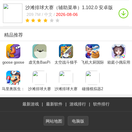
沙滩排球大赛（辅助菜单）1.102.0 安卓版
内置辅助菜单
209.7M /
中文 /
2026-08-06
精品推荐
goose goose
虚无鱼BasPi
太空战斗猫手
飞机大厨国际
箱庭小偶应用
duck手机版官
下载中文最新
机版正版2024
服安卓下载
宝服下载2023
方下载2024最
版
最新版(Space
2025官方最新
官方正版
新版
Сats)
版(Airplane
Chefs)
马里奥医生：
沙滩排球大赛
沙滩排球大赛
碰撞模拟器2
世界
（辅助菜单）
（辅助菜单）
最新游戏
|
最新软件
|
游戏排行
|
软件排行
网站地图
电脑版