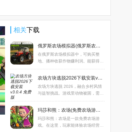
相关
下载
俄罗斯农场模拟器(俄罗斯农耕游戏)v1.0.0 安卓版
在俄罗斯农场模拟器中，可购买整
地、播种收获作物赚利润。能获得拖
拉机、卡车等农用设备，特色是逼真
设备操作模拟、精美画面及循序渐进
农场方块逃脱2026下载安装v3.0.4 免费版
的种植过程，疑问可联系so
农场方块逃脱 2026，融合乡村风情
与益智挑战。游戏里动物被困，需玩
家滑动屏幕解谜题助其逃脱。有猫
咪、小鸡、小猪等个性动物，无论喜
玛莎和熊：农场(免费农场游戏)v1.0.15 安卓版
好益智或放松游戏，都能开启
玛莎和熊：农场是一款免费农场游
戏。在这里，玩家能体验农场经营乐