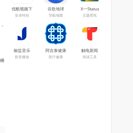
优酷视频下
谷歌地球
X一Status
载安装官方
app下载手
app官方安
安卓特别
导航地图
主题壁纸
免费下载
机版2025安
卓最新版本
2025
卓版中文最
下载安装
，
新免费版
椒盐音乐
阿吉泰健康
触电新闻
app手机版
课堂下载
APP官方下
影音播放
医疗健康
阅读工具
下载2025最
app官方版
载安卓版
稀
新版本