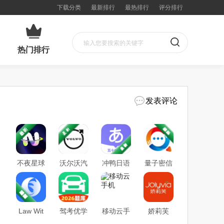
下载分类
最新排行
最热排行
评分排行
热门排行
发表评论
不夜星球
沃尔沃汽
冲鸭日语
量子密信
车
Law Wit
驾考优学
移动云手
娇莉芙
盈科律师
通
机