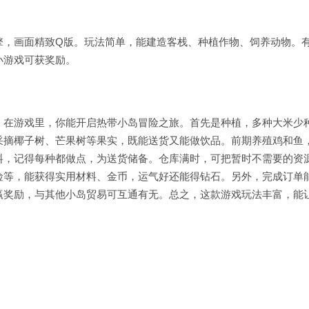
擎，画面精致Q版。玩法简单，能建造客栈、种植作物、饲养动物。
小游戏可获奖励。
。在游戏里，你能开启热带小岛冒险之旅。首先是种植，多种大米少
采摘椰子树、芒果树等果实，既能送货又能做饮品。前期养殖鸡和鱼
料，记得每种都做点，为送货储备。仓库满时，可把暂时不需要的资
险等，能获得实用材料、金币，运气好还能得钻石。另外，完成订单
赢奖励，与其他小岛贸易可互通有无。总之，这款游戏玩法丰富，能