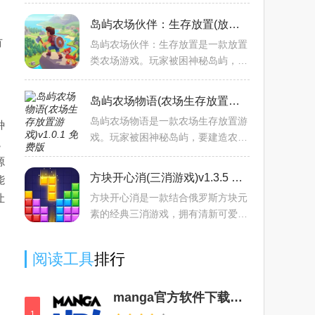
趣，与玛莎和熊一同开启精彩农场生
活，感受播种、养殖等活动带来的别
岛屿农场伙伴：生存放置(放置类农场游戏)v1.0.1 官方正版
样体验，享受轻松有趣的游
有
岛屿农场伙伴：生存放置是一款放置
类农场游戏。玩家被困神秘岛屿，要
建造农场管理资源，在可爱宠物伙伴
帮助下生存发展，离线时岛屿也能持
岛屿农场物语(农场生存放置游戏)v1.0.1 免费版
续壮大，兼具轻松休闲与
岛屿农场物语是一款农场生存放置游
种
戏。玩家被困神秘岛屿，要建造农
，
场、管理资源，可爱宠物伙伴助力生
源
存。离线时岛屿也能持续发展，兼具
方块开心消(三消游戏)v1.3.5 手机版
能
轻松休闲与策略性，带来独
让
方块开心消是一款结合俄罗斯方块元
素的经典三消游戏，拥有清新可爱的
画风与多样化的关卡设计，玩家通过
消除相同颜色的方块来获得积分，解
阅读工具
排行
锁更多内容，体验轻松愉
manga官方软件下载安卓2024最新版v2.0.0最新版
1