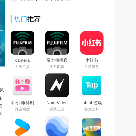
热门
推荐
camera
富士相机官
小红书
remote最新
方下载
google play
系统工具
图片图像
生活服务
版官方下载
app2024最
版下载2026
2026
新版
最新版
(camera
remote)
风
在
韩小圈(韩剧
NodeVideo
tabtab游戏
按
TV)免费下
官方下载
平台(taptap)
影音播放
系统工具
游戏工具
载2026最新
2026最新免
官方下载
享
版
费版
2025最新版
本