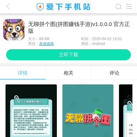
爱下首页
无聊拼个图(拼图赚钱手游)v1.0.0.0 官方正
版
游戏排行榜
大小：
88.9M
时间：2026-04-02 14:01
应用排行榜
类别：
其他游戏
系统：Android
立即下载
最新游戏
最新应用
详情
相关
评论
手机使用
游戏攻略