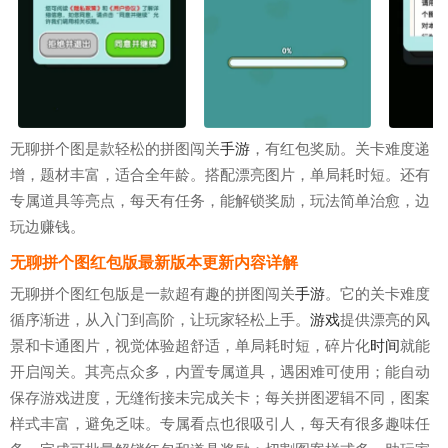
无聊拼个图是款轻松的拼图闯关
手游
，有红包奖励。关卡难度递
增，题材丰富，适合全年龄。搭配漂亮图片，单局耗时短。还有
专属道具等亮点，每天有任务，能解锁奖励，玩法简单治愈，边
玩边赚钱。
无聊拼个图红包版最新版本更新内容详解
无聊拼个图红包版是一款超有趣的拼图闯关
手游
。它的关卡难度
循序渐进，从入门到高阶，让玩家轻松上手。
游戏
提供漂亮的风
景和卡通图片，视觉体验超舒适，单局耗时短，碎片化
时间
就能
开启闯关。其亮点众多，内置专属道具，遇困难可使用；能自动
保存游戏进度，无缝衔接未完成关卡；每关拼图逻辑不同，图案
样式丰富，避免乏味。专属看点也很吸引人，每天有很多趣味任