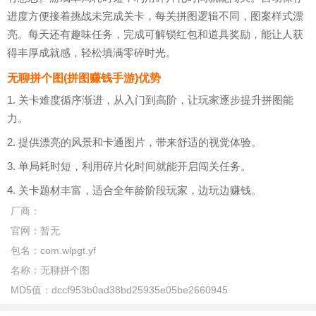
进度方便接着挑战未完成关卡，每关拼图逻辑不同，图案样式漂
亮。每天还有趣味任务，完成可解锁红包和道具奖励，能让人获
得丰厚成就感，轻松填满零碎时光。
无聊拼个图(拼图赚钱手游)优势
1. 关卡难度循序渐进，从入门到高阶，让玩家逐步提升拼图能
力。
2. 提供漂亮的风景和卡通图片，带来舒适的视觉体验。
3. 单局耗时短，利用碎片化时间就能开启闯关任务。
4. 关卡题材丰富，适合全年龄阶段玩家，边玩边赚钱。
厂商：
官网：
暂无
包名：
com.wlpgt.yf
名称：
无聊拼个图
MD5值：
dccf953b0ad38bd25935e05be2660945