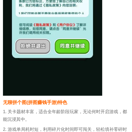
无聊拼个图(拼图赚钱手游)特色
1. 关卡题材丰富，适合全年龄阶段玩家，无论何时开启游戏，都
能沉浸其中。
2. 游戏单局耗时短，利用碎片化时间即可闯关，轻松填补零碎时