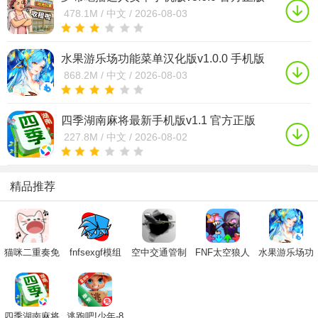
478.1M /
中文 /
2026-08-03
水果游乐场功能菜单汉化版v1.0.0 手机版
868.2M /
中文 /
2026-08-03
四季湖南麻将最新手机版v1.1 官方正版
227.8M /
中文 /
2026-08-02
精品推荐
猫咪二重奏免
fnfsexgf模组
空中交通管制
FNF太空狼人
水果游乐场功
广告算音乐中
最早模组下载
(Unmatched
杀模组游戏安
能菜单汉化版
文版2023最新
安卓版
Air Traffic
卓版下载
版
Control)下载
四季湖南麻将
逃跑吧!少年-8