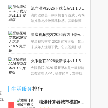
问答、视觉识别等功能，全平台覆
盖，支持多格式，含代码高亮等，还
流向漂移2026下载安装v1.1.3 安卓版
有诸多贴心细节，新版增加
流向漂移是一款街机赛车游戏，有简
洁操作与极致漂移快感。其独特漂移
控制、智能连击系统、多元化车库，
还有动感音乐。处于公开测试阶段，
星漾视频交友2026官方正版v1.0.6 免费版
MOD版本完美去广告，免安
星漾视频交友 2026 官方正版，禁止
未成年人注册下载。它以视频打破社
交壁垒，人脸识别实名验证杜绝照
骗。有兴趣标签助找契合者，动态话
火眼物联2026最新版本v1.1.5 免费版
题防冷场，还有视频聊天、
火眼物联 2026 最新版本是一款智能
监控管理 APP，操作简单，支持扫码
添加摄像头。能远程查看实时画面、
回放录像，具备移动侦测报警、双向
生活服务
排行
语音对讲、画面抓拍等功
更
前规
核爆计算器城市模拟app官方下载安卓版(NukeBlast)v1.6.1手机版
，
1