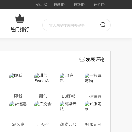
下载分类
最新排行
最热排行
评分排行
热门排行
发表评论
即我
甜气
LB廉邦
一捷薅薅
SweetAI
购
农选惠
广交会
胡梁云服
知服定制