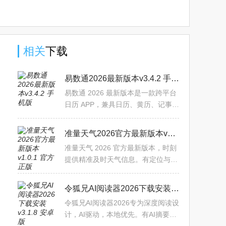
相关
下载
易数通2026最新版本v3.4.2 手机版
易数通 2026 最新版本是一款跨平台
日历 APP，兼具日历、黄历、记事提
醒等功能，还有数易文化等特色内
容。它体积小、速度快、口碑好，此
准量天气2026官方最新版本v1.0.1 官方正版
次优化了数易模块通信与分
准量天气 2026 官方最新版本，时刻
提供精准及时天气信息。有定位与实
时监测功能，能准确呈现气象数据。
还含公历农历日历，可查 7 日天气预
令狐兄AI阅读器2026下载安装v3.1.8 安卓版
报，助您知天而行，让生
令狐兄AI阅读器2026专为深度阅读设
计，AI驱动，本地优先。有AI摘要、