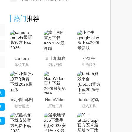
热门
推荐
camera
富士相机官
小红书
remote最新
方下载
google play
系统工具
图片图像
生活服务
版官方下载
app2024最
版下载2026
2026
新版
最新版
(camera
remote)
载
韩小圈(韩剧
NodeVideo
tabtab游戏
TV)免费下
官方下载
平台(taptap)
影音播放
系统工具
游戏工具
载
载2026最新
2026最新免
官方下载
版
费版
2025最新版
本
载