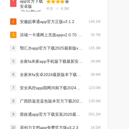
中文 / 6.3M
安徽皖事通app官方正版v3.1.2
2
148.1M
洪城一卡通网上充值appv2.0.70 手机版
3
26.7M
鄂汇办app官方下载2025最新版v4.3.3最新版
4
135.3M
全家fa米家app手机版下载最新安卓版v3.2.8最新版
5
39.9M
全家米fa安卓2024最新版本下载（Fa米家）v3.2.8 最新版
6
39.9M
安全风控app国网河南下载2024最新版(网上国网)v3.0.3安卓版
7
123.0M
广西防返贫蓝色版本官方下载2024最新版v2.8.7最新版
8
130.9M
蓉政通app官方下载安装2025最新版v3.0.100000最新版
9
501.2M
原创力文档app免费官方版v3.2.3
10
16.5M