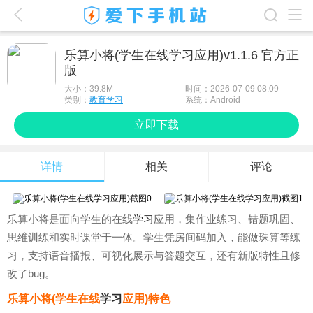
爱下首页
乐算小将(学生在线学习应用)v1.1.6 官方正
版
游戏排行榜
大小：
39.8M
时间：2026-07-09 08:09
应用排行榜
类别：
教育学习
系统：Android
立即下载
最新游戏
最新应用
详情
相关
评论
手机使用
游戏攻略
乐算小将是面向学生的在线
学习
应用，集作业练习、错题巩固、
思维训练和实时课堂于一体。学生凭房间码加入，能做珠算等练
习，支持语音播报、可视化展示与答题交互，还有新版特性且修
改了bug。
乐算小将(学生在线
学习
应用)特色