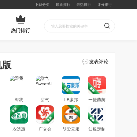
下载分类
最新排行
最热排行
评分排行
热门排行
发表评论
机版
即我
甜气
LB廉邦
一捷薅薅
SweetAI
购
农选惠
广交会
胡梁云服
知服定制