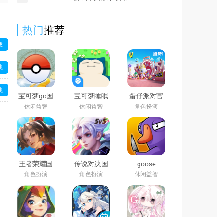
热门
推荐
载
载
载
宝可梦go国
宝可梦睡眠
蛋仔派对官
际服下载
国际服官方
服正版下载
休闲益智
休闲益智
角色扮演
2025官方最
下载2025最
安装2025最
载
新版
新版
新版
(Pokémon
(Pokémon
GO)
Sleep)
王者荣耀国
传说对决国
goose
际服官方下
际服下载官
goose duck
角色扮演
角色扮演
休闲益智
载手机版免
方正版2025
手机版官方
费版2025最
最新版
下载2024最
新版
(Arena of
新版
Valor)