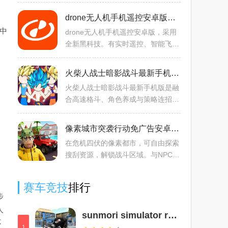
放世界中狩猎恐龙，有丰富种类的恐
龙和现代武器，可第一人称参与，还
drone无人机手机遥控安卓版手机版v2.0.7 免费版
有丰富剧情与玩法，体验
中
drone无人机手机遥控安卓版，采用
全新黑科技。有实时遥控、智能飞行
模式等丰富功能，含可视化地图飞行
等特色亮点。能精准定位、多设备连
火柴人战士暗影战斗最新手机版v4.1 安卓版
接，还提供教程。满足基本
火柴人战士暗影战斗最新手机版是融
合高速格斗、角色养成与策略连招的
硬核动作游戏。极简画风，操作简单
易上手，打击感强。有多样角色、丰
像素城市突袭行动免广告安卓版手机版v201 手机版
富关卡及BOSS，可升级提
在危机四伏的像素都市，可自由探索
搜刮资源，解锁战斗区域。与NPC互
动接高风险任务获金币，升级武器
库。参与街头斗殴等活动，无引导无
赛车竞技
排行
固定路线，磨练技能，武装自
步
人
sunmori simulator race indo下载汉化最新版本v1.2最新版
不
1