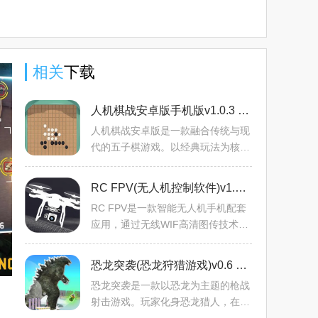
相关
下载
人机棋战安卓版手机版v1.0.3 免费版
人机棋战安卓版是一款融合传统与现
代的五子棋游戏。以经典玩法为核
心，有浓郁中国风。无需繁琐注册，
15×15棋盘，执黑先行与电脑对战。
RC FPV(无人机控制软件)v1.5.7 安卓版
规则简单，操作易上手，能
RC FPV是一款智能无人机手机配套
应用，通过无线WIF高清图传技术控
制四轴飞行器飞行。具备多种控制功
能，如重力感应、绘制轨迹等，还能
恐龙突袭(恐龙狩猎游戏)v0.6 安卓版
拍照录像，支持多种连接方式
恐龙突袭是一款以恐龙为主题的枪战
射击游戏。玩家化身恐龙猎人，在开