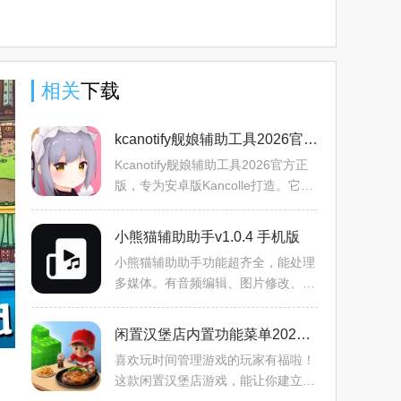
相关
下载
kcanotify舰娘辅助工具2026官方正版v2.10r5 官方正版
Kcanotify舰娘辅助工具2026官方正
版，专为安卓版Kancolle打造。它能
叠加显示舰队关键数据，如索敌值、
制空权、舰娘士气疲劳值等，提前显
小熊猫辅助助手v1.0.4 手机版
示地图节点，提供任务翻译
小熊猫辅助助手功能超齐全，能处理
多媒体。有音频编辑、图片修改、视
频制作等工具，模板丰富，特效多
样。还提供海量素材，操作简单易上
闲置汉堡店内置功能菜单2026官方正版v1.3 手机版
手，新手有教程。能满足自
喜欢玩时间管理游戏的玩家有福啦！
这款闲置汉堡店游戏，能让你建立并