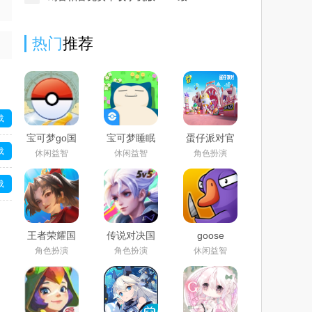
热门
推荐
载
宝可梦go国
宝可梦睡眠
蛋仔派对官
际服下载
国际服官方
服正版下载
载
休闲益智
休闲益智
角色扮演
2025官方最
下载2025最
安装2025最
新版
新版
新版
(Pokémon
(Pokémon
载
GO)
Sleep)
载
王者荣耀国
传说对决国
goose
际服官方下
际服下载官
goose duck
角色扮演
角色扮演
休闲益智
载手机版免
方正版2025
手机版官方
费版2025最
最新版
下载2024最
新版
(Arena of
新版
Valor)