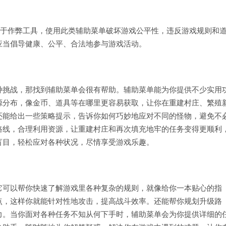
属于作弊工具，使用此类辅助菜单破坏游戏公平性，违反游戏规则和
应当倡导健康、公平、合法地参与游戏活动。
种挑战，那找到辅助菜单会很有帮助。辅助菜单能为你提供不少实用
源分布，像金币、道具等在哪里更容易获取，让你在重建村庄、繁殖
还能给出一些策略提示，告诉你如何巧妙地应对不同的怪物，避免不
路线，合理利用资源，让重建村庄和再次填充地牢的任务变得更顺利
盲目，轻松应对各种状况，尽情享受游戏乐趣。
它可以帮你快速了解游戏里各种复杂的规则，就像给你一本贴心的指
点，这样你就能针对性地攻击，提高战斗效率。还能帮你规划升级路
力。当你面对各种任务不知从何下手时，辅助菜单会为你提供详细的