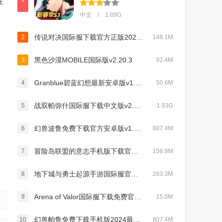
在
、
中文 / 1.89G
传说对决国际服下载官方正版2025最新版(Arena of Valor)v1.58.1.2最新版
2
148.1M
黑色沙漠MOBILE国际版v2.20.3
3
92.4M
Granblue碧蓝幻想最新安卓版v1.4.8
4
50.6M
战双帕弥什国际服下载中文版v2.10.1.1701577732最新版
5
1.93G
幻兽波鲁免费下载官方安卓版v1.0.7免费版
6
807.4M
冒险岛联盟的意志手机版下载官方版v1.0.1免费版
7
156.9M
地下城与勇士起源手游国际服官方下载最新版v0.9.400.6安卓版
8
263.3M
Arena of Valor国际服下载免费官方版v1.57.1.2安卓版
9
15.0M
幻兽帕鲁免费下载手机版2024最新版v1.0.7中文版
10
807.4M