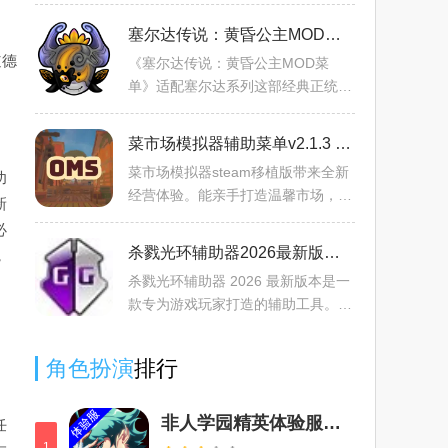
扩展咖啡馆、快餐店，为顾客提供多
样美食赚取现金。可解锁新土地、食
塞尔达传说：黄昏公主MOD菜单v1.1.1-9 官方正版
物，雇佣服务员，还能与
道德
《塞尔达传说：黄昏公主MOD菜
单》适配塞尔达系列这部经典正统作
品。它以深沉叙事、宏大开放世界探
索及创新黄昏之力设定闻名。游戏围
菜市场模拟器辅助菜单v2.1.3 免费版
绕光明与黄昏领域冲突，玩家在
菜市场模拟器steam移植版带来全新
功
经营体验。能亲手打造温馨市场，玩
新
法丰富，从耕种、饲养到制作商品、
必
管理市场，乐趣十足。有多样经营内
杀戮光环辅助器2026最新版本v天空软NBNBNB 安卓版
，
容，创新制作工坊，多地图
杀戮光环辅助器 2026 最新版本是一
款专为游戏玩家打造的辅助工具。其
设计初衷是帮助玩家精准锁定攻击目
标等。核心板块包括调整游戏参数、
角色扮演
排行
个性化定制等功能。基础
非人学园精英体验服最新版v4.3.84
任
1