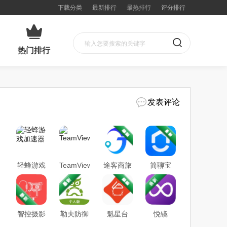
下载分类
最新排行
最热排行
评分排行
热门排行
发表评论
轻蜂游戏
TeamViewer
途客商旅
简聊宝
加速器
智控摄影
勒夫防御
魁星台
悦镜
灯光系统
性驾驶