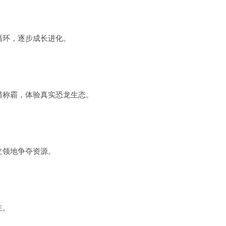
循环，逐步成长进化。
猎称霸，体验真实恐龙生态。
立领地争夺资源。
主。