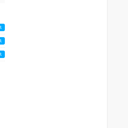
载
载
载
载