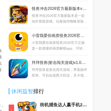
龙怪，支持等级提示等。还有卡皮巴
拉消除等小游戏，具备多种装扮设置
怪兽冲击2026官方最新版本v187.1.2 官方正版
功能，玩法简单易上手，
，
怪兽冲击2026官方最新版本是一款
动作冒险游戏。玩家操控蜘蛛冒险，
收集樱桃等食物恢复能量，面对形形
色色怪兽，收集信息应对，解锁更多
小雷我爱你画质怪兽2026官方正版v3.1.0 免费版
挑战，通过与昆虫等互动获
小雷我爱你画质怪兽2026官方正版
是一款便捷的画质解锁app，可轻松
岛
修改不同游戏画质，提升画面质感。
植
具备强大修改功能，适用于多种吃鸡
拜拜怪兽(射击闯关游戏)v1.0.11 免费版
以
版本，无检测、无广告，后台
目
拜拜怪兽是射击闯关游戏，界面操作
简单。可自由选两大职业，关卡地形
，
多变，武器需搭配，还有丰富机关。
肉鸽元素结合，难度递增。能学百种
休闲益智
排行
技能，有独特宠物，海量
街机捕鱼达人赢手机2024官方最新版v10.0.30.7.0最新版
始，
1