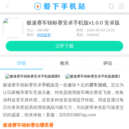
爱下首页
极速赛车锦标赛安卓手机版v1.0.0 安卓版
游戏排行榜
大小：
100.8M
时间：2026-06-03 13:20
类别：
休闲益智
系统：Android
应用排行榜
立即下载
最新游戏
详情
相关
评论
最新应用
手机使用
极速赛车锦标赛安卓
手机
版是一款趣味十足的
赛车
游戏
。定位为
游戏攻略
让玩家畅享赛车竞速乐趣。特色是能驾驶车辆在赛道飞驰，收集
涂料改变车身外观，还有多种改装选项提升性能。用途是通过每
日任务和奖励系统增添挑战与吸引力，为玩家带来色彩与速度交
织的盛宴，快来体验！客服：3253915887qq.com
极速赛车锦标赛在哪里看