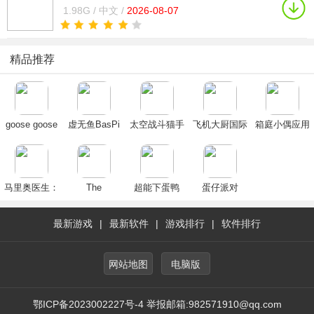
1.98G /
中文 /
2026-08-07
精品推荐
goose goose
虚无鱼BasPi
太空战斗猫手
飞机大厨国际
箱庭小偶应用
duck手机版官
下载中文最新
机版正版2024
服安卓下载
宝服下载2023
方下载2024最
版
最新版(Space
2025官方最新
官方正版
新版
Сats)
版(Airplane
Chefs)
马里奥医生：
The
超能下蛋鸭
蛋仔派对
世界
Deformation
Other Side
最新游戏
|
最新软件
|
游戏排行
|
软件排行
网站地图
电脑版
鄂ICP备2023002227号-4 举报邮箱:982571910@qq.com