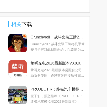
相关
下载
Crunchyroll：战斗套装王牌2026官方正版v1.0.117 手机版
Crunchyroll：战斗套装王牌将机甲驾
驶与卡牌对战创新融合，以剧情为核
心。玩家扮演小队成员冒险，揭示远
古套装秘密。全程语音、史诗配乐强
挚听充电2026最新版本v3.8.01 免费版
化沉浸感。核心玩法是卡
挚听充电2026最新版本需配合公司
助听器使用，通过蓝牙连接后可完成
测听，将参数写入助听器，还能调节
音量主观感受。该APP对应的产品具
PROJECT R：终极汽车模拟器2026最新版本v0.2.04 手机版
备TWS耳机功能，能助听、接
宝子们，强烈推荐《PROJECT R：
终极汽车模拟器2026最新版本》！