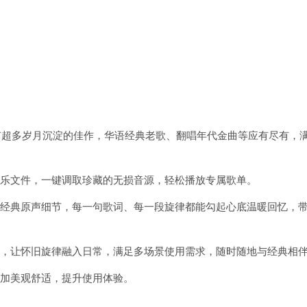
版本拥有超多岁月沉淀的佳作，华语经典老歌、翻唱年代金曲等应有尽有，
本地音乐文件，一键调取珍藏的无损音源，轻松播放专属歌单。
，保留经典原声细节，每一句歌词、每一段旋律都能勾起心底温暖回忆，
钟提醒，让怀旧旋律融入日常，满足多场景使用需求，随时随地与经典相
面更加美观舒适，提升使用体验。