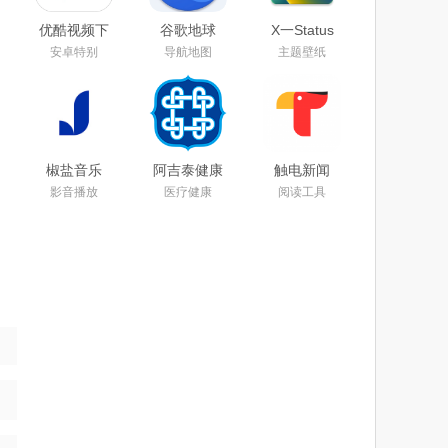
优酷视频下
谷歌地球
X一Status
载安装官方
app下载手
app官方安
安卓特别
导航地图
主题壁纸
免费下载
机版2025安
卓最新版本
2025
卓版中文最
下载安装
新免费版
椒盐音乐
阿吉泰健康
触电新闻
app手机版
课堂下载
APP官方下
影音播放
医疗健康
阅读工具
下载2025最
app官方版
载安卓版
新版本