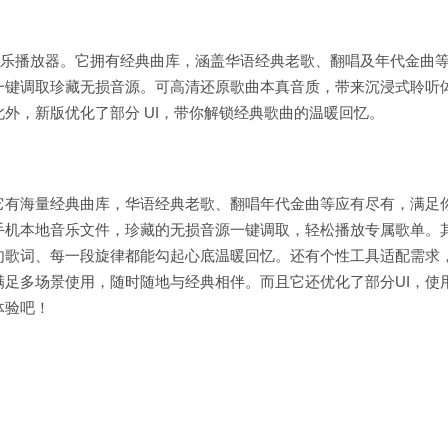
费音乐播放器。它拥有经典曲库，涵盖华语经典老歌、翻唱及年代金曲
一键调取珍藏无损音源。可高清还原歌曲本真音质，带来沉浸式聆听
外，新版优化了部分 UI，带你解锁经典歌曲的温暖回忆。
它有海量经典曲库，华语经典老歌、翻唱年代金曲等应有尽有，满足
手机本地音乐文件，珍藏的无损音源一键调取，轻松播放专属歌单。
句歌词、每一段旋律都能勾起心底温暖回忆。还有个性工具适配需求
足多场景使用，随时随地与经典相伴。而且它还优化了部分UI，使
体验吧！