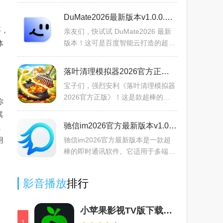
它有超真实开放世界，涵盖多样地
形，动态天气昼夜交替超带感。车辆
DuMate2026最新版本v1.0.0.30 手机版
超丰富，上百款任你挑，还有深度
等，
亲友们，快试试 DuMate2026 最新
体
版本！这可是百度智能云打造的超棒
AI 助手。以自然语言交互，能突破传
统对话边界，自主完成跨应用跨文件
落叶清理模拟器2026官方正版v1.6 官方正版
复杂任务，实现理解到执
宝子们，强烈安利《落叶清理模拟器
2026官方正版》！这是款超棒的耙
你
落叶清洁游戏，适合爱平静逼真模拟
其
游戏的玩家。秋天院子落叶多，拿起
驰信im2026官方最新版本v1.0.4 免费版
，
耙子清扫房屋门廊和草坪角
用
驰信im2026官方最新版本是一款超
棒的即时通讯软件。它适用于多端，
无论是单机手游、在线平台还是智能
配套软件都能完美适配。支持一对
影音播放
排行
一、群聊及高清音视频通话，
小苹果影视TV版下载电视盒子2024官方版v2.2.1最新版
1