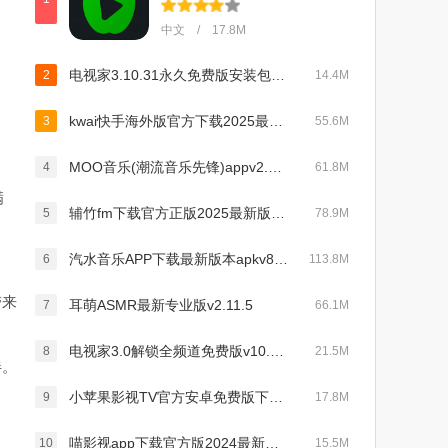
中文 / 17.8M
电视家3.10.31永久免费版安装包下载2024最新版v10.2.1安卓版
2
14.4M
kwai快手海外版官方下载2025最新版v11.2.10.539004最新版
3
55.6M
MOO音乐(潮流音乐先锋)appv2.7.0.3
4
61.8M
满
辅竹fm下载官方正版2025最新版v3.0.9手机版
5
78.9M
汽水音乐APP下载最新版本apkv8.8.0手机版
6
113.8M
带来
耳萌ASMR最新专业版v2.11.5
7
66.1M
电视家3.0解锁全频道免费版v10.2.1修复版
8
21.5M
伴。
小苹果影视TV官方安卓免费版下载2024最新版本v2.2.1安卓版
9
17.8M
喵影视app下载官方版2024最新版v3.1.0最新版
10
15.5M