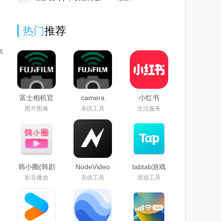
热门
推荐
本
富士相机官
camera
小红书
方下载
remote最新
google play
图片图像
系统工具
生活服务
app2024最
版官方下载
版下载2026
新版
2026
最新版
(camera
remote)
韩小圈(韩剧
NodeVideo
tabtab游戏
TV)免费下
官方下载
平台(taptap)
影音播放
系统工具
游戏工具
载2026最新
2026最新免
官方下载
版
费版
2025最新版
本