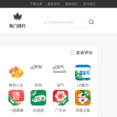
下载分类
最新排行
最热排行
评分排行
热门排行
发表评论
舞彩人生
即我
甜气
LB廉邦
2026最新
SweetAI
版本
一捷薅薅
农选惠
广交会
胡梁云服
购