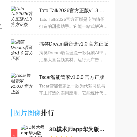
随时查看实时视频与回放。具备语音
对讲、设备分享功能，支持移动轨迹
Tato Talk2026官方正版v1.3 官方正版
跟踪与监测报警，异动及时通
Tato Talk2026官方正版是专为情侣
足
打造的甜蜜助手。它能一站式解决恋
爱烦恼与小确幸，提供哄人贴心话术
及实用技巧化解矛盾逗对方开心。有
搞笑Dream语音盒v1.0 官方正版
恋爱日记可记录每日甜蜜时
搞笑Dream语音盒是一款优质APP，
汇集大量音频素材。运行无广告，保
障流畅。音效库更新快，热门音频及
时收录分类。语音资源本地预置或下
Tscar智能管家v1.0.0 官方正版
载，无需网络随时播放。语
Tscar智能管家是一款为代驾司机与
车主打造的实用应用。它能统计代驾
行程数据，如总收入、单量、里程
等，助司机了解工作情况；支持输入
图片图像
排行
车辆相关信息快速估值；可自
3D模术师app华为版v1.0官方版
1