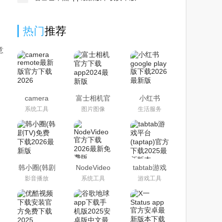
热门
推荐
意
camera
富士相机官
小红书
remote最新
方下载
google play
系统工具
图片图像
生活服务
版官方下载
app2024最
版下载2026
2026
新版
最新版
(camera
remote)
韩小圈(韩剧
NodeVideo
tabtab游戏
TV)免费下
官方下载
平台(taptap)
影音播放
系统工具
游戏工具
载2026最新
2026最新免
官方下载
版
费版
2025最新版
本