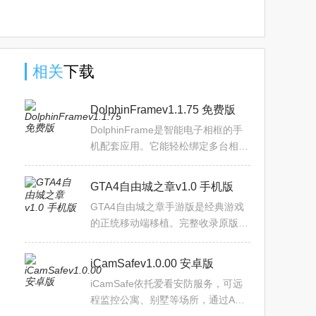
相关
下载
DolphinFramev1.1.75 免费版
DolphinFrame是智能电子相框的手
机配套应用。它能轻松绑定多台相
框，让你随时随地将手机中的照片和
短视频同步到大屏展示，在家就能享
GTA4自由城之章v1.0 手机版
受大屏观影般的视觉体验。支
GTA4自由城之章手游版是经典游戏
的正统移动端移植。完整收录原版剧
情与地图，针对触屏优化操作、升级
画质。能双线体验完整剧情，无缝探
iCamSafev1.0.00 安卓版
索自由城四大区域，有多种
iCamSafe依托爱看安防服务，可远
程监控公寓、别墅等场所，通过APP