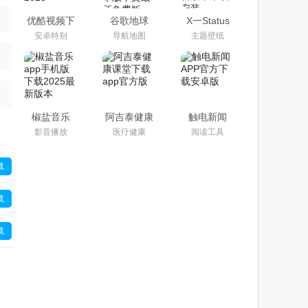
优酷视频下
谷歌地球
X一Status
载安装官方
app下载手
app官方安
安卓特别
导航地图
主题壁纸
免费下载
机版2025安
卓最新版本
2025
卓版中文最
下载安装
新免费版
椒盐音乐
阿吉泰健康
触电新闻
app手机版
课堂下载
APP官方下
影音播放
医疗健康
阅读工具
下载2025最
app官方版
载安卓版
新版本
载
载
载
载