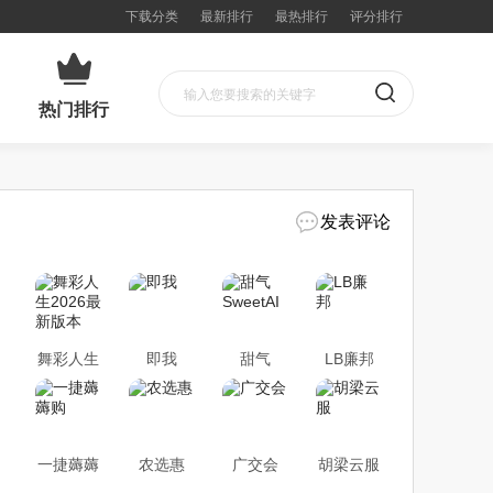
下载分类
最新排行
最热排行
评分排行
热门排行
发表评论
舞彩人生
即我
甜气
LB廉邦
2026最新
SweetAI
版本
一捷薅薅
农选惠
广交会
胡梁云服
购