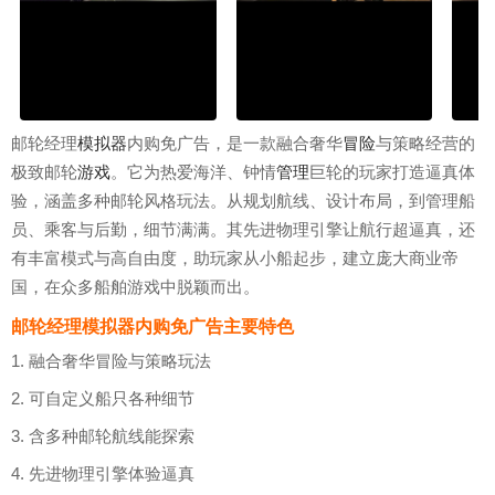
邮轮经理
模拟器
内购免广告，是一款融合奢华
冒险
与策略经营的
极致邮轮
游戏
。它为热爱海洋、钟情
管理
巨轮的玩家打造逼真体
验，涵盖多种邮轮风格玩法。从规划航线、设计布局，到管理船
员、乘客与后勤，细节满满。其先进物理引擎让航行超逼真，还
有丰富模式与高自由度，助玩家从小船起步，建立庞大商业帝
国，在众多船舶游戏中脱颖而出。
邮轮经理模拟器内购免广告主要特色
1. 融合奢华冒险与策略玩法
2. 可自定义船只各种细节
3. 含多种邮轮航线能探索
4. 先进物理引擎体验逼真