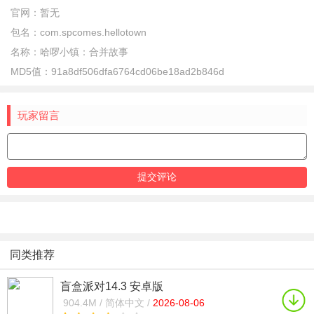
官网：
暂无
包名：
com.spcomes.hellotown
名称：
哈啰小镇：合并故事
MD5值：
91a8df506dfa6764cd06be18ad2b846d
玩家留言
同类推荐
盲盒派对14.3 安卓版
904.4M /
简体中文 /
2026-08-06