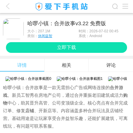
爱下首页
哈啰小镇：合并故事v3.22 免费版
游戏排行榜
大小：
207.1M
时间：2026-07-02 00:45
类别：
休闲益智
系统：Android
应用排行榜
立即下载
最新游戏
详情
相关
评论
最新应用
手机使用
哈啰小镇：合并故事是一款无需担心广告或网络连接的
合并
游
游戏攻略
戏
。新员工智秀在房地产公司，通过合并重振老旧建筑成活力
购
物
中心，助其晋升高管、公司变顶级企业。核心亮点有合并完成
订单、修复
店铺
、开新店等。内容涵盖多种合并玩法及店铺经
营。基础用途是让玩家享受合并益智乐趣，还能扩展建筑，可离
线玩，有问题可联系客服。