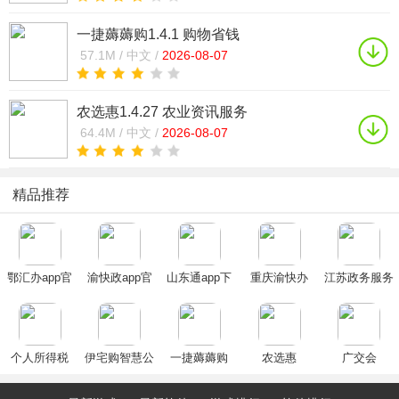
一捷薅薅购1.4.1 购物省钱
57.1M /
中文 /
2026-08-07
农选惠1.4.27 农业资讯服务
64.4M /
中文 /
2026-08-07
精品推荐
鄂汇办app官
渝快政app官
山东通app下
重庆渝快办
江苏政务服务
方下载2025最
方下载最新版
载安装官方
app最新2024
app最新版(苏
新版
2025
2025最新版
版(重庆市政
服办)
府)
个人所得税
伊宅购智慧公
一捷薅薅购
农选惠
广交会
(个税填报
交app2020最
app)
新版