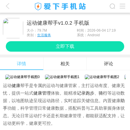
爱下首页
运动健康帮手v1.0.2 手机版
游戏排行榜
大小：
79.7M
时间：2026-06-04 17:19
类别：
生活服务
系统：Android
应用排行榜
立即下载
最新游戏
详情
相关
评论
最新应用
手机使用
运动
健康
帮手是专属的运动与健康管家，主打运动有度、健康无
游戏攻略
忧，提供一站式
健康
管理
体验。能精准
记录
跑步
、
骑行
等运动数
据，以地图轨迹呈现运动路径，实时追踪关键信息。内置健康
助
手
功能，科学管理日常健康数据，搭配科普与工具助掌握身体状
态。无论日常运动打卡还是长期健康管理，都能获适配支持，让
运动更科学，健康更可控。