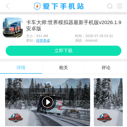
爱下首页
卡车大师:世界模拟器最新手机版v2026.1.9
安卓版
游戏排行榜
大小：
531.4M
时间：2026-07-28 03:42
应用排行榜
类别：
经营养成
系统：Android
立即下载
最新游戏
最新应用
详情
相关
评论
手机使用
游戏攻略