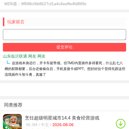
MD5值：
9f898cf4b8627cf1a4c6eeffe4fd889c
玩家留言
山东临沂联通 网友 网友
这游戏本身还行，开卡车挺带感。但TMD内置插件多得要死，什么乱七八
糟的权限都要，后台还偷偷自启，手机直接卡成PPT。想好好拉个货得先跟这些
流氓插件斗智斗勇，真服了
同类推荐
烹饪超级明星城市14.4 美食经营游戏
96.3M /
中文 /
2026-08-06