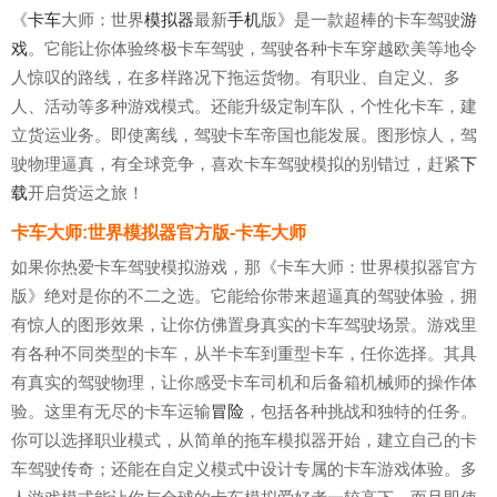
《
卡车
大师：世界
模拟器
最新
手机
版》是一款超棒的卡车驾驶
游
戏
。它能让你体验终极卡车驾驶，驾驶各种卡车穿越欧美等地令
人惊叹的路线，在多样路况下拖运货物。有职业、自定义、多
人、活动等多种游戏模式。还能升级定制车队，个性化卡车，建
立货运业务。即使离线，驾驶卡车帝国也能发展。图形惊人，驾
驶物理逼真，有全球竞争，喜欢卡车驾驶模拟的别错过，赶紧
下
载
开启货运之旅！
卡车大师:世界模拟器官方版-卡车大师
如果你热爱卡车驾驶模拟游戏，那《卡车大师：世界模拟器官方
版》绝对是你的不二之选。它能给你带来超逼真的驾驶体验，拥
有惊人的图形效果，让你仿佛置身真实的卡车驾驶场景。游戏里
有各种不同类型的卡车，从半卡车到重型卡车，任你选择。其具
有真实的驾驶物理，让你感受卡车司机和后备箱机械师的操作体
验。这里有无尽的卡车运输
冒险
，包括各种挑战和独特的任务。
你可以选择职业模式，从简单的拖车模拟器开始，建立自己的卡
车驾驶传奇；还能在自定义模式中设计专属的卡车游戏体验。多