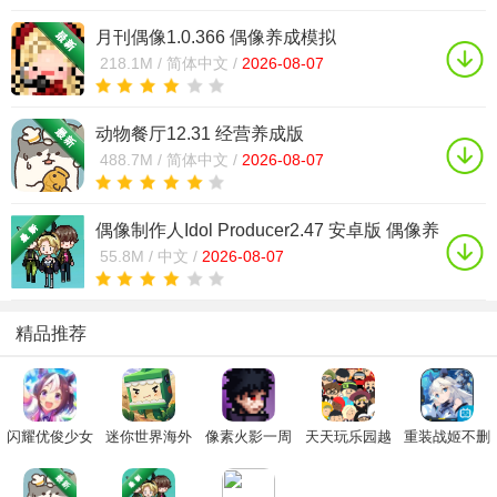
月刊偶像1.0.366 偶像养成模拟
218.1M /
简体中文 /
2026-08-07
动物餐厅12.31 经营养成版
488.7M /
简体中文 /
2026-08-07
偶像制作人Idol Producer2.47 安卓版 偶像养
成模拟
55.8M /
中文 /
2026-08-07
精品推荐
闪耀优俊少女
迷你世界海外
像素火影一周
天天玩乐园越
重装战姬不删
手游正版下载
版下载2025最
年版本下载
南服官方下载
档正式版
2024官方版
新官方版(Mini
2023官方正版
2024最新正版