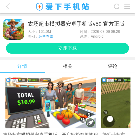
爱下首页
农场超市模拟器安卓手机版v59 官方正版
游戏排行榜
大小：
161.0M
时间：2026-07-06 09:29
类别：
经营养成
系统：Android
应用排行榜
立即下载
最新游戏
详情
相关
评论
最新应用
手机使用
游戏攻略
农场超市
模拟器
安卓
手机
版，开启轻松有趣旅程。能经营超市，