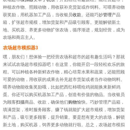
种植农作物、照顾动物，用收获补充货架或作饲料。可喂养动物
获奖励，用机器加工产品，当收银员
收款
。还能巧妙
管理
产品
箱，扩张超市规模，增加货架和产品吸引顾客。更能解锁新土
地、买机器、养更多动物扩张农场，循序渐进，规划经营，成为
农场和商店主人。
农场超市模拟器3
嘿，朋友们！想体验一把经营农场和超市的超有趣生活吗？那就
来试试农场超市模拟器吧！在这里，你能开启一段轻松欢乐的旅
程。可以种植各种新鲜农作物，精心培育水果和蔬菜，还能照顾
可爱的动物，用收获的成果去补充超市货架或者当作动物饲料。
喂养动物能收集奖励哦，比如把西红柿喂给鸡就能换来新鲜鸡
蛋。你还可以购买机器加工产品，创造有价值的物品。当收银员
为顾客
扫描
商品、收款，确保他们
购物
愉快。巧妙管理产品箱，
填满货架，准时服务顾客。赚了钱就能扩大超市规模，增加货架
和产品，吸引更多顾客，提升销量。要是想有更大的农场，解锁
新土地，购买机器，饲养更多动物就行啦。总之，农场超市模拟