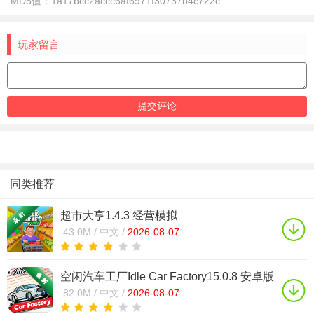
MD5值：
1a17bcc2accc6af6971f30737b4c722c
玩家留言
同类推荐
超市大亨1.4.3 经营模拟
43.0M /
中文 /
2026-08-07
空闲汽车工厂Idle Car Factory15.0.8 安卓版
模拟经营
82.0M /
中文 /
2026-08-07