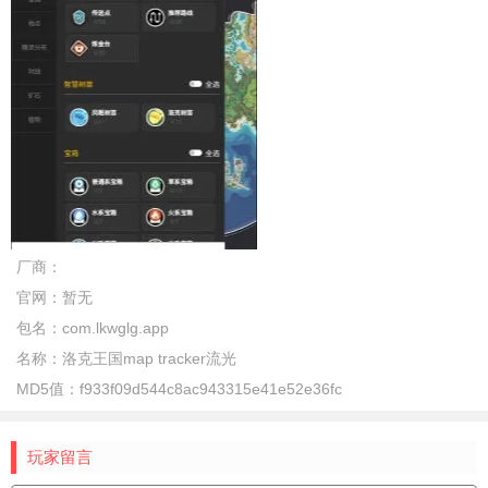
厂商：
官网：
暂无
包名：
com.lkwglg.app
名称：
洛克王国map tracker流光
MD5值：
f933f09d544c8ac943315e41e52e36fc
玩家留言