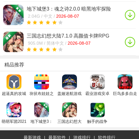
地下城堡3：魂之诗2.0.0 暗黑地牢探险
2.04G /
中文 /
2026-08-07
三国志幻想大陆7.1.0 高颜值卡牌RPG
905.0M /
简体中文 /
2026-08-07
精品推荐
超逼真的攻城
块状布娃娃之
盖娅迷航游戏
霸业游戏安卓
巨鸟多多自走
模拟器游戏下
战(Blocky
下载2023官方
最新版本下载
棋正版手游
载2023安卓官
Ragdoll
安卓最新版
2024
方中文版
Battle)国际服
下载中文版
萌萌军团2021
地下城堡3：
三国志幻想大
触手的战争
首发版
魂之诗
陆
Tentacle
Wars
最新游戏
|
最新软件
|
游戏排行
|
软件排行