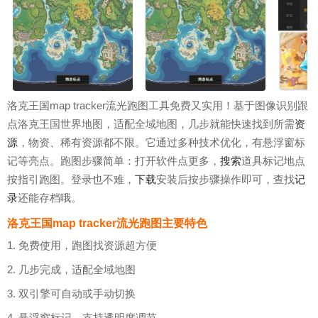
洛克王国map tracker流光跑图工具免费又实用！基于图像识别跟
点洛克王国世界地图，适配全域地图，几步就能快速找到所需
资
源
，物资、稀有资源都不限。它通过多种技术优化，有悬浮窗标
记等亮点。跑图步骤简单：打开软件点更多，
搜索
道具标记地点
按指引跑图。登录也不难，
下载
安装后按步骤操作即可，查找
记
录
还能存档哦。
洛克王国map tracker流光跑图主要特色
1. 免费使用，跑图找资源超方便
2. 几步完成，适配全域地图
3. 双引擎可自动或手动切换
4. 悬浮窗标记，支持透明度调节