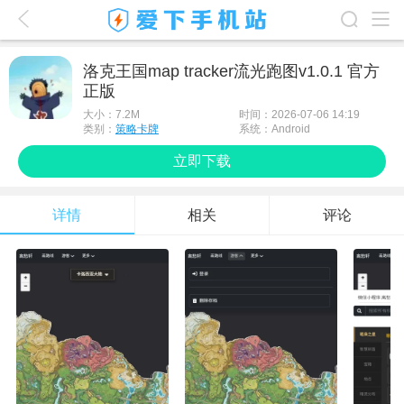
爱下首页
洛克王国map tracker流光跑图v1.0.1 官方
正版
游戏排行榜
大小：
7.2M
时间：2026-07-06 14:19
应用排行榜
类别：
策略卡牌
系统：Android
立即下载
最新游戏
最新应用
详情
相关
评论
手机使用
游戏攻略