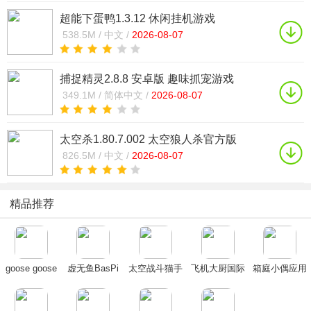
超能下蛋鸭1.3.12 休闲挂机游戏
538.5M /
中文 /
2026-08-07
捕捉精灵2.8.8 安卓版 趣味抓宠游戏
349.1M /
简体中文 /
2026-08-07
太空杀1.80.7.002 太空狼人杀官方版
826.5M /
中文 /
2026-08-07
精品推荐
goose goose
虚无鱼BasPi
太空战斗猫手
飞机大厨国际
箱庭小偶应用
duck手机版官
下载中文最新
机版正版2024
服安卓下载
宝服下载2023
方下载2024最
版
最新版(Space
2025官方最新
官方正版
新版
Сats)
版(Airplane