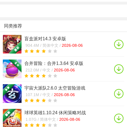
同类推荐
盲盒派对14.3 安卓版
904.4M /
简体中文 /
2026-08-06
合并冒险：合并1.3.64 安卓版
212.0M /
中文 /
2026-08-06
宇宙大派队2.6.0 太空冒险游戏
107.1M /
中文 /
2026-08-06
球球英雄1.10.24 休闲策略对战
1.07G /
简体中文 /
2026-08-06