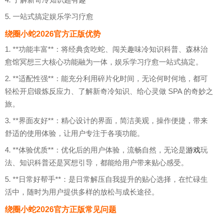
5. 一站式搞定娱乐学习疗愈
绕圈小蛇2026官方正版优势
1. **功能丰富**：将经典贪吃蛇、闯关趣味冷知识科普、森林治
愈馆冥想三大核心功能融为一体，娱乐学习疗愈一站式搞定。
2. **适配性强**：能充分利用碎片化时间，无论何时何地，都可
轻松开启锻炼反应力、了解新奇冷知识、给心灵做 SPA 的奇妙之
旅。
3. **界面友好**：精心设计的界面，简洁美观，操作便捷，带来
舒适的使用体验，让用户专注于各项功能。
4. **体验优质**：优化后的用户体验，流畅自然，无论是
游戏
玩
法、知识科普还是冥想引导，都能给用户带来贴心感受。
5. **日常好帮手**：是日常解压自我提升的贴心选择，在忙碌生
活中，随时为用户提供多样的放松与成长途径。
绕圈小蛇2026官方正版常见问题