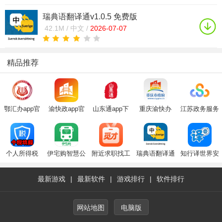
瑞典语翻译通v1.0.5 免费版
42.1M /
中文 /
2026-07-07
精品推荐
鄂汇办app官
渝快政app官
山东通app下
重庆渝快办
江苏政务服务
方下载2025最
方下载最新版
载安装官方
app最新2024
app最新版(苏
新版
2025
2025最新版
版(重庆市政
服办)
府)
个人所得税
伊宅购智慧公
附近求职找工
瑞典语翻译通
知行译世界安
(个税填报
交app2020最
作
卓手机版
app)
新版
最新游戏
|
最新软件
|
游戏排行
|
软件排行
网站地图
电脑版