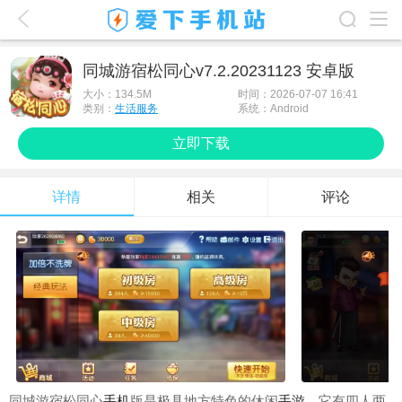
爱下首页
同城游宿松同心v7.2.20231123 安卓版
游戏排行榜
大小：
134.5M
时间：2026-07-07 16:41
类别：
生活服务
系统：Android
应用排行榜
立即下载
最新游戏
详情
相关
评论
最新应用
手机使用
游戏攻略
同城游宿松同心
手机
版是极具地方特色的休闲
手游
。它有四人两