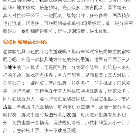
副牌斗地主模式，乐趣独特。亮点众多，方言
配音
、界面精美，
真人对抗公平公正，一键配桌、
智能
出牌，任务多样，画风精美
运行流畅。玩家多，可联网切磋或单机0流量畅玩，能一键分享召
唤好友，
签到
翻牌得积分，玩法规则清晰，快来体验。
宿松同城游宿松同心
想体验别具特色的斗地主
游戏
吗？那就来试试宿松同城游的宿松
同心吧！它是一款极具地方特色的休闲
手游
。这里有不同于
三人
斗地主
的四人模式，还是两副牌，分为两个阵营，能给您带来别
样的乐趣。游戏亮点多多，有方言配音，界面超美；真人对抗，
公平公正；一键配桌，智能出牌；任务多样，任君挑战；画风精
美，运行流畅。其特色在于真人对抗联网挑战牌友，玩家众多，
同时在线近万人，各地牌友汇聚切磋牌技。而且它很贴心，节约
流量
，单机房 0 流量畅玩，联网单机双重选择。还能一键分享召
唤好友，牌局中随时
截图
分享
朋友圈
。每天签到翻牌有超多积
分，免费也能一直畅玩。玩法规则清晰，点数和牌型大小一目了
然，让您轻松上手，快来
下载
感受吧！