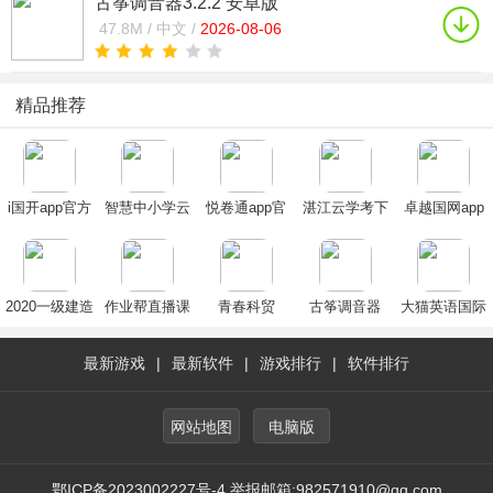
古筝调音器3.2.2 安卓版
47.8M /
中文 /
2026-08-06
精品推荐
i国开app官方
智慧中小学云
悦卷通app官
湛江云学考下
卓越国网app
下载手机版
平台app官方
方下载2025最
载安卓官方版
最新版
2024最新版
下载2024最新
新版
版
2020一级建造
作业帮直播课
青春科贸
古筝调音器
大猫英语国际
师提分王App
app
音标
最新游戏
|
最新软件
|
游戏排行
|
软件排行
网站地图
电脑版
鄂ICP备2023002227号-4 举报邮箱:982571910@qq.com