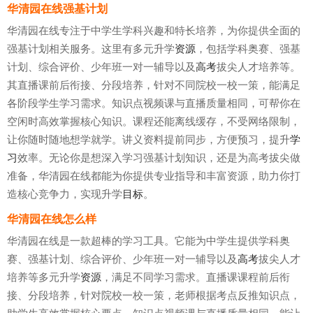
华清园在线强基计划
华清园在线专注于中学生学科兴趣和特长培养，为你提供全面的
强基计划相关服务。这里有多元升学
资源
，包括学科奥赛、强基
计划、综合评价、少年班一对一辅导以及
高考
拔尖人才培养等。
其直播课前后衔接、分段培养，针对不同院校一校一策，能满足
各阶段学生学习需求。知识点视频课与直播质量相同，可帮你在
空闲时高效掌握核心知识。课程还能离线缓存，不受网络限制，
让你随时随地想学就学。讲义资料提前同步，方便预习，提升
学
习
效率。无论你是想深入学习强基计划知识，还是为高考拔尖做
准备，华清园在线都能为你提供专业指导和丰富资源，助力你打
造核心竞争力，实现升学
目标
。
华清园在线怎么样
华清园在线是一款超棒的学习工具。它能为中学生提供学科奥
赛、强基计划、综合评价、少年班一对一辅导以及
高考
拔尖人才
培养等多元升学
资源
，满足不同学习需求。直播课课程前后衔
接、分段培养，针对院校一校一策，老师根据考点反推知识点，