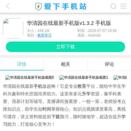
爱下首页
华清园在线最新手机版v1.3.2 手机版
游戏排行榜
大小：
448.1M
时间：2026-07-07 16:46
类别：
教育学习
系统：Android
应用排行榜
立即下载
最新游戏
详情
相关
评论
最新应用
手机使用
华清园在线最新
手机
版超棒！它是专业
教育
平台，能给中学生学
游戏攻略
科兴趣和特长挖掘培养助力。这里有多元
升学
资源，像学科奥
赛、强基计划等辅导。直播课衔接紧密，一校一策，老师按考点
推知识点，助学生短
时间
掌握核心。知识点视频课质量高，离线
可缓存，讲义资料能提前
下载
预习，随时随地学，超适合提升
学
习
能力，打造核心竞争力！