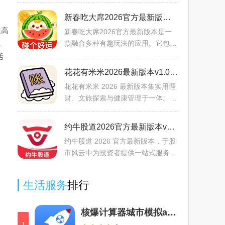
身男女，能满足找聊天伙伴或一生伴
侣的需求。有精准筛选功能，按距离
新春吃大席2026官方最新版本v1.7 安卓版
与喜好推荐合拍的人；可
建高
新春吃大席2026官方最新版本是一
，
款融合多种有趣玩法的应用。它包含
水果知识与财富科普，能让用户获取
活
丰富相关内容，兼具娱乐休闲功能。
花花有米米2026最新版本v1.0.1 官方正版
有电子木鱼可增加电子功德
花花有米米 2026 最新版本集实用理
财、文旅探索与健康管理于一体。内
置便捷记账本，助您清晰记录收支、
合理规划消费，轻松管理财务。汇聚
约牛股道2026官方最新版本v1.0.0 手机版
古镇景点介绍，含古建风
约牛股道 2026 官方最新版本，于股
市风云中为投资者提供一站式服务。
行情中心助您掌握指数动态、管理自
选股；擒龙大势帮您判断市场周期与
生活服务
排行
仓位；龙头狙击术提供多
核爆计算器城市模拟app官方下载安卓版(NukeBlast)v1.6.1手机版
1