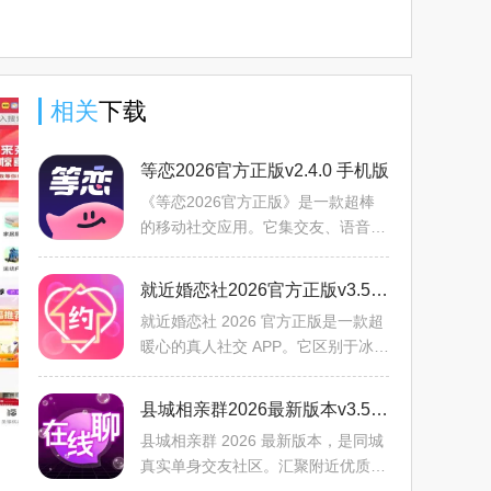
相关
下载
等恋2026官方正版v2.4.0 手机版
《等恋2026官方正版》是一款超棒
的移动社交应用。它集交友、语音视
频聊天、缘分速配于一身，有真人认
证，拒绝机器人AI，能随时与共同兴
就近婚恋社2026官方正版v3.5.0 官方正版
趣的异性畅聊，分享生活、
就近婚恋社 2026 官方正版是一款超
暖心的真人社交 APP。它区别于冰冷
机器人对话，能让你与五湖四海朋友
实时语音畅聊，分享趣事、吐槽压力
县城相亲群2026最新版本v3.5.12 官方正版
都能获真诚回应。千万用
县城相亲群 2026 最新版本，是同城
真实单身交友社区。汇聚附近优质单