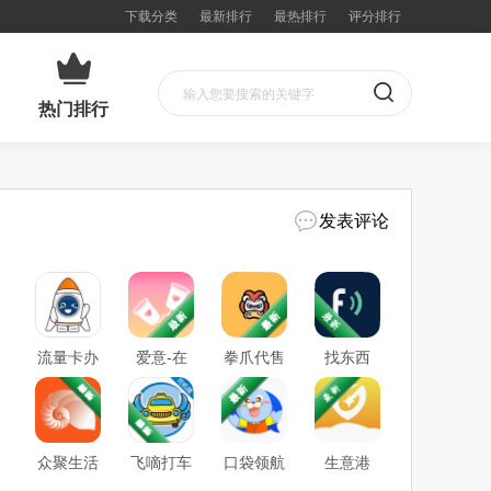
下载分类
最新排行
最热排行
评分排行
热门排行
发表评论
流量卡办
爱意-在
拳爪代售
找东西
理方舟平
线视频倾
台2026最
诉
新版本
众聚生活
飞嘀打车
口袋领航
生意港
司机端
外教