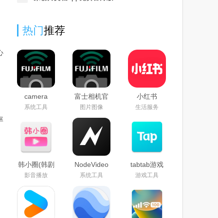
热门
推荐
心
camera
富士相机官
小红书
remote最新
方下载
google play
系统工具
图片图像
生活服务
版官方下载
app2024最
版下载2026
率
2026
新版
最新版
(camera
remote)
韩小圈(韩剧
NodeVideo
tabtab游戏
TV)免费下
官方下载
平台(taptap)
影音播放
系统工具
游戏工具
载2026最新
2026最新免
官方下载
版
费版
2025最新版
本