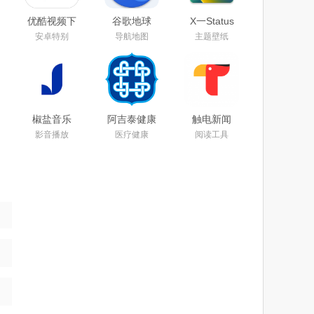
优酷视频下
谷歌地球
X一Status
载安装官方
app下载手
app官方安
安卓特别
导航地图
主题壁纸
免费下载
机版2025安
卓最新版本
2025
卓版中文最
下载安装
新免费版
椒盐音乐
阿吉泰健康
触电新闻
app手机版
课堂下载
APP官方下
影音播放
医疗健康
阅读工具
下载2025最
app官方版
载安卓版
新版本