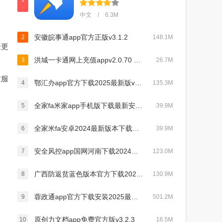
中文 / 6.3M
安徽皖事通app官方正版v3.1.2
2
148.1M
验更
洪城一卡通网上充值appv2.0.70 手机版
3
26.7M
质服
鄂汇办app官方下载2025最新版v4.3.3最新版
4
135.3M
全家fa米家app手机版下载最新安卓版v3.2.8最新版
5
39.9M
全家米fa安卓2024最新版本下载（Fa米家）v3.2.8 最新版
6
39.9M
安全风控app国网河南下载2024最新版(网上国网)v3.0.3安卓版
7
123.0M
广西防返贫蓝色版本官方下载2024最新版v2.8.7最新版
8
130.9M
蓉政通app官方下载安装2025最新版v3.0.100000最新版
9
501.2M
原创力文档app免费官方版v3.2.3
10
16.5M