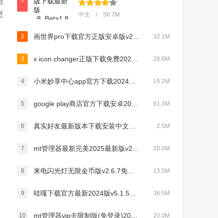
后
更
中文 / 56.7M
画世界pro下载官方正版安卓版v2.5.0手机版
2
32.1M
x icon changer正版下载免费2024版v4.2.9安卓版
3
28.6M
小米妙享中心app官方下载2024最新版(跨屏协作)v0.082401
4
15.2M
google play商店官方下载安卓2024最新版v41.6.29-23安卓版
5
61.3M
真实好友最新版本下载安装中文版v4.0免费版
6
2.5M
mt管理器最新完美2025最新版v2.13.3
7
20.0M
来电闪光灯无限金币版v2.6.7免费安卓版
8
13.5M
。
哇嘎下载官方最新2024版v5.1.5最新版
9
36.5M
mt管理器vip去限制版(免登录)2025最新版v2.13.3最新版
10
20.0M