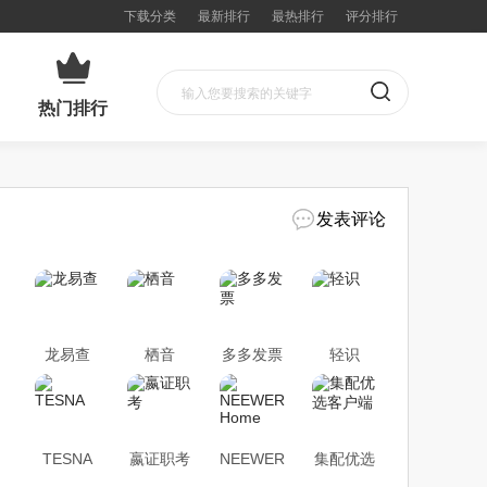
下载分类
最新排行
最热排行
评分排行
热门排行
发表评论
龙易查
栖音
多多发票
轻识
TESNA
嬴证职考
NEEWER
集配优选
Home
客户端