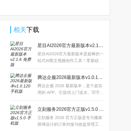
相关
下载
星目AI2026官方最新版本v2.1.6 免费版
星目AI2026官方最新版本是超棒的一
站式AI图文视频创作工具！零基础也
能轻松出大片，支持文生图、图生
图、一键模板生图，海量风格任你切
腾达企服2026最新版本v1.0.120 手机版
换，头像海报插画写真都能
腾达企服 2026 最新版本，是个超实
用的 APP。它提供上门送水、写字楼
租赁等全方位服务，还有多种增值服
务，能给您一站式解决方案。这是个
立刻服务2026官方正版v1.5.0 手机版
开放共享平台，汇聚大量
立刻服务 2026 官方正版是专为搬家
师傅设计的订单对接与收益管理工