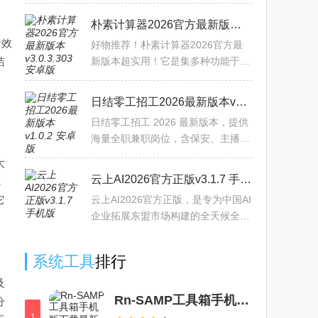
具，是立刻搬家平台师傅端专属应
用。其核心优势在于可帮师傅告别繁
朴素计算器2026官方最新版本v3.0.3.303 安卓版
琐沟通，实现轻松接单、清晰
音效
好物推荐！朴素计算器2026官方最
洁
新版本超实用！它是集多种功能于一
体的极简工具APP。适用人群超广，
学生、职场人、家庭主妇都能用。核
日结零工招工2026最新版本v1.0.2 安卓版
心服务是全场景计算和单位换
日结零工招工 2026 最新版本，提供
海量全职兼职岗位，含保安、主播等
多元品类。支持快速查看附近直聘急
大
招岗位，集成证件管理、电子签名、
云上AI2026官方正版v3.1.7 手机版
，
中英互译等求职工具及尺
它
云上AI2026官方正版，是专为中国AI
企业拓展东盟市场构建的全天候全链
路线上公共服务平台。它以信息展示
窗口与供需沟通桥梁为核心定位，借
系统工具
排行
助视频与图文结合的形式
及
Rn-SAMP工具箱手机版下载最新版v8_Beta1.8.6.2免费版
分
1