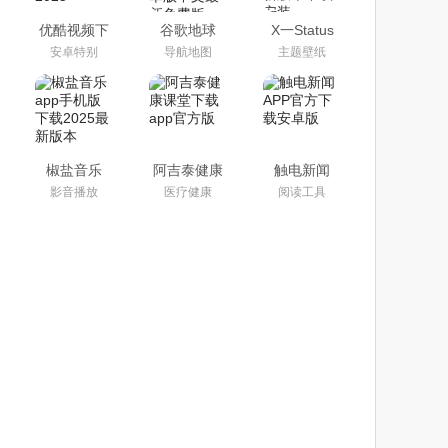
优酷视频下
谷歌地球
X一Status
载安装官方
app下载手
app官方安
安卓特别
导航地图
主题壁纸
免费下载
机版2025安
卓最新版本
2025
卓版中文最
下载安装
新免费版
椒盐音乐
阿吉泰健康
触电新闻
app手机版
课堂下载
APP官方下
影音播放
医疗健康
阅读工具
下载2025最
app官方版
载安卓版
新版本