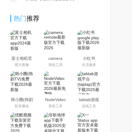
热门
推荐
富士相机官
camera
小红书
方下载
remote最新
google play
图片图像
系统工具
生活服务
app2024最
版官方下载
版下载2026
新版
2026
最新版
(camera
remote)
韩小圈(韩剧
NodeVideo
tabtab游戏
TV)免费下
官方下载
平台(taptap)
影音播放
系统工具
游戏工具
载2026最新
2026最新免
官方下载
版
费版
2025最新版
本