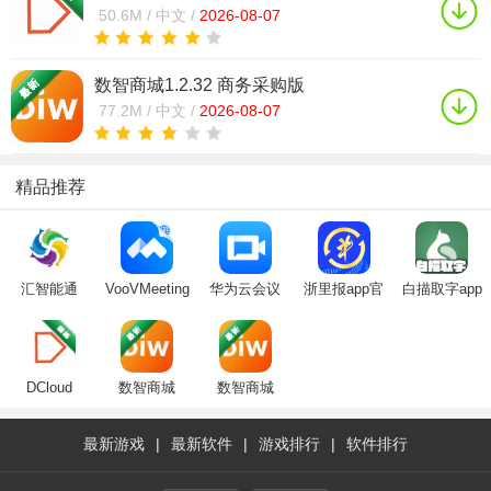
50.6M /
中文 /
2026-08-07
数智商城1.2.32 商务采购版
77.2M /
中文 /
2026-08-07
精品推荐
汇智能通
VooVMeeting
华为云会议
浙里报app官
白描取字app
app(企业办
腾讯会议国际
app官方下载
方版浙江财政
公)
互通版下载最
2025最新安卓
厅下载2024手
新官方版
版
机版
DCloud
数智商城
数智商城
最新游戏
|
最新软件
|
游戏排行
|
软件排行