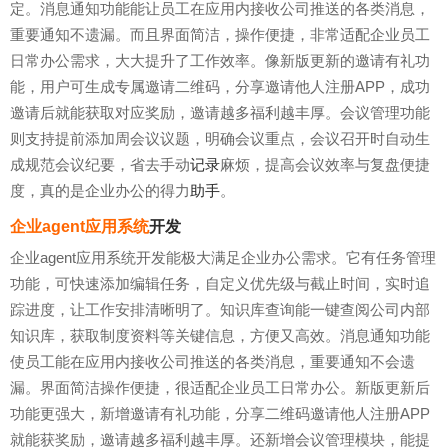
定。消息通知功能能让员工在应用内接收公司推送的各类消息，
重要通知不遗漏。而且界面简洁，操作便捷，非常适配企业员工
日常办公需求，大大提升了工作效率。像新版更新的邀请有礼功
能，用户可生成专属邀请二维码，分享邀请他人注册APP，成功
邀请后就能获取对应奖励，邀请越多福利越丰厚。会议管理功能
则支持提前添加周会议议题，明确会议重点，会议召开时自动生
成规范会议纪要，省去手动
记录
麻烦，提高会议效率与复盘便捷
度，真的是企业办公的得力
助手
。
企业agent应用系统
开发
企业agent应用系统开发能极大满足企业办公需求。它有任务管理
功能，可快速添加编辑任务，自定义优先级与截止时间，实时追
踪进度，让工作安排清晰明了。知识库查询能一键查阅公司内部
知识库，获取制度资料等关键信息，方便又高效。消息通知功能
使员工能在应用内接收公司推送的各类消息，重要通知不会遗
漏。界面简洁操作便捷，很适配企业员工日常办公。新版更新后
功能更强大，新增邀请有礼功能，分享二维码邀请他人注册APP
就能获奖励，邀请越多福利越丰厚。还新增会议管理模块，能提