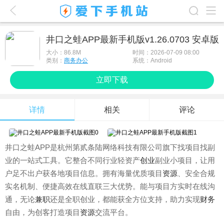
爱下首页
井口之蛙APP最新手机版v1.26.0703 安卓版
游戏排行榜
大小：
86.8M
时间：2026-07-09 08:00
类别：
商务办公
系统：Android
应用排行榜
立即下载
最新游戏
详情
相关
评论
最新应用
手机使用
井口之蛙APP是杭州第贰条陆网络科技有限公司旗下找项目找副
游戏攻略
业的一站式工具。它整合不同行业轻资产
创业
副业小项目，让用
户足不出户获各地项目信息。拥有海量优质项目
资源
、安全合规
实名机制、便捷高效在线直联三大优势。能与项目方实时在线沟
通，无论
兼职
还是全职创业，都能获全方位支持，助力实现
财务
自由，为创客打造项目
资源
交流平台。