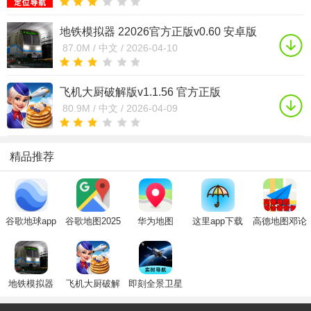
地铁模拟器 22026官方正版v0.60 安卓版
87.0M /
中文 /
2026-04-10
飞机大厨破解版v1.1.56 官方正版
80.9M /
中文 /
2026-04-09
精品推荐
谷歌地球app
谷歌地图2025
华为地图
这里app下载
高德地图邓论
下载手机版
高清卫星地图
(petal maps)
小雨伞2024官
语音包app
2025安卓版中
手机版免费最
官方下载2024
方安卓版下载
文最新免费版
新版
最新版本
地铁模拟器
飞机大厨破解
即刻全景卫星
22026官方正
版
导航(综合出