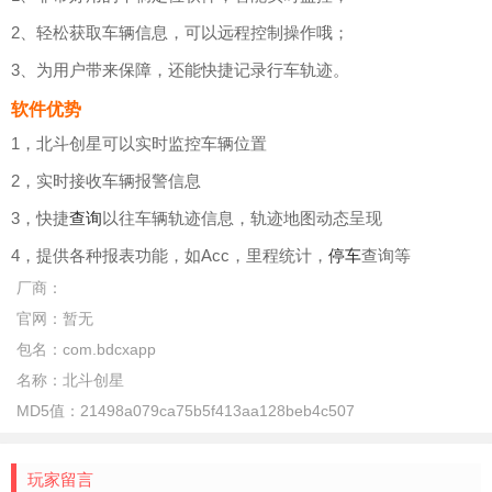
2、轻松获取车辆信息，可以远程控制操作哦；
3、为用户带来保障，还能快捷记录行车轨迹。
软件优势
1，北斗创星可以实时监控车辆位置
2，实时接收车辆报警信息
3，快捷
查询
以往车辆轨迹信息，轨迹地图动态呈现
4，提供各种报表功能，如Acc，里程统计，
停车
查询等
厂商：
官网：
暂无
包名：
com.bdcxapp
名称：
北斗创星
MD5值：
21498a079ca75b5f413aa128beb4c507
玩家留言