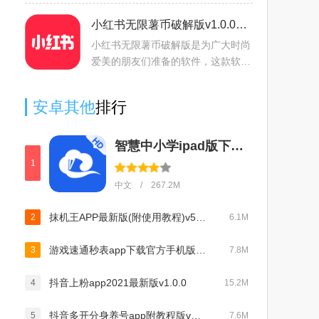
们打造的无限制引流脚本，帮助你快
速曝光作品，吸引流量，从而实现快
小红书无限薯币破解版v1.0.0安卓版
速热门，此版本已经破解，
小红书无限薯币破解版是为广大时尚
爱美的朋友们准备的软件，这款软件
能够为大家推送很多精彩的视频内
容！为大家介绍当下最流行的潮流物
安卓其他
排行
品！只需要几分钟你就会爱
智慧中小学ipad版下载2025官方最新版本v1.1.21兼容版
1
中文 / 267.2M
抹机王APP最新版(附使用教程)v5.6.6
2
6.1M
游戏速通秒表app下载官方手机版v5.8.6安卓版
3
7.8M
抖音上粉app2021最新版v1.0.0
4
15.2M
抖音多开分身养号app附教程版v15.2
5
7.6M