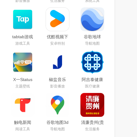
影音播放
生活服务
系统工具
载2026最新
版下载2026
2026最新免
版
最新版
费版
tabtab游戏
优酷视频下
谷歌地球
平台(taptap)
载安装官方
app下载手
游戏工具
安卓特别
导航地图
官方下载
免费下载
机版2025安
2025最新版
2025
卓版中文最
本
新免费版
X一Status
椒盐音乐
阿吉泰健康
app官方安
app手机版
课堂下载
主题壁纸
影音播放
医疗健康
卓最新版本
下载2025最
app官方版
下载安装
新版本
触电新闻
谷歌地图3d
清廉贵州(贵
APP官方下
实景地图手
州纪检监
阅读工具
导航地图
生活服务
载安卓版
机下载2025
察)app官方