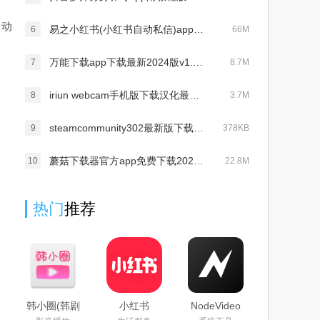
自动
易之小红书(小红书自动私信)appv1.2
6
66M
万能下载app下载最新2024版v1.9.5
7
8.7M
iriun webcam手机版下载汉化最新版本v2.7最新版
8
3.7M
steamcommunity302最新版下载1.0 免费版
9
378KB
蘑菇下载器官方app免费下载2024(1DM)v15.8最新版
10
22.8M
热门
推荐
韩小圈(韩剧
小红书
NodeVideo
TV)免费下
google play
官方下载