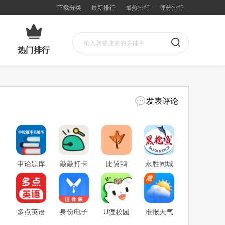
下载分类
最新排行
最热排行
评分排行
热门排行
发表评论
申论题库
敲敲打卡
比翼鸭
永胜同城
直通车安
2026官方
(同城交
(便民购
卓版手机
最新版本
友平台)
物平台)
版
多点英语
身份电子
U狸校园
准报天气
听读(英
证件助理
(校园互
通(天气