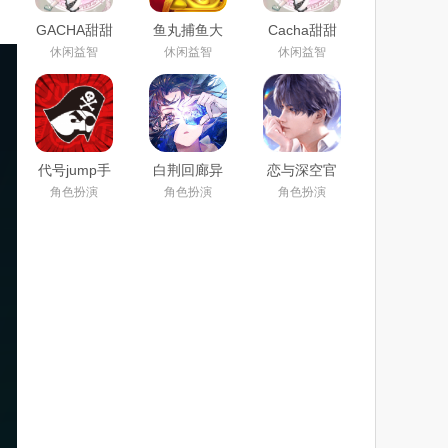
GACHA甜甜
鱼丸捕鱼大
Cacha甜甜
下载官方正
作战官方下
(0.2.0|自制
休闲益智
休闲益智
休闲益智
版2024中文
载2023最新
版mod)下载
最新版
版
2023最新版
代号jump手
白荆回廊异
恋与深空官
游下载安装
世穿越画廊
方服正式版
角色扮演
角色扮演
角色扮演
2024官方最
腾讯版免费
下载2024最
新版
下载2024最
新版
新版