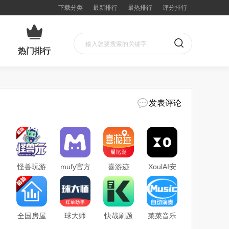
下载分类
最新排行
最热排行
评分排行
热门排行
发表评论
怪兽玩游
mufy官方
喜游迹
XoulAI安
戏账号租
正式版
app官方
卓版客户
赁平台
app下载
正式版下
端下载
app下载
载
全国房屋
球大师
快哉刷题
菜菜音乐
建筑和市
APP下载
app免费
盒下载安