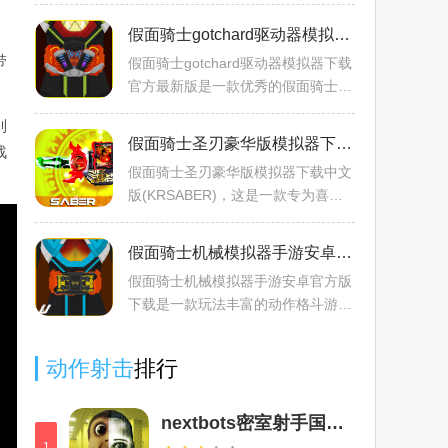
士的玩家们打造的歌查德模拟变身游
戏，玩家在游戏中可以体验到真实的
假面骑士gotchard驱动器模拟器下载官方最新版v1.7.31免费版
变身体验，它高度还原了假
带
假面骑士gotchard驱动器模拟器下载
官方最新版是一款优秀的假面骑士游
戏，玩家们可以在这里体验精彩的假
别
面骑士哥查德腰带模拟器玩法，选取
假面骑士圣刃豪华版模拟器下载中文版(KR SABER)v1.3官方安卓版
战
不同的卡牌变身，体验炫
假面骑士圣刃豪华版模拟器下载中文
版(KRSABER)，这是一款专为喜欢
假面骑士的玩家们打造的变身模拟器
游戏，玩家在游戏中可以体验到假面
假面骑士机械模拟器手游安卓官方版下载v1.0.1免费版
骑士变身的感受，还可以释放
假面骑士机械模拟器手游安卓官方版
下载是一款玩法丰富的动作格斗游
戏，玩家在游戏中可以扮演各种不同
的假面骑士，你需要利用自己的实力
动作射击
排行
去对抗各种敌人或者是怪兽
nextbots密室射手国际服下载最新版2025v4.1最新版
1