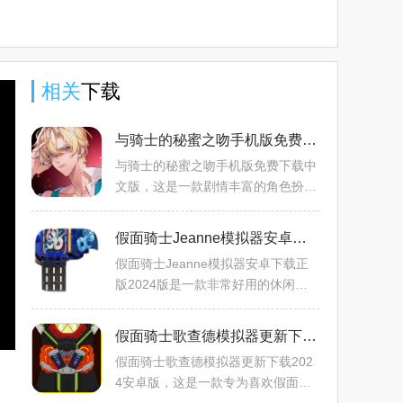
政调查
2023官方
版下载
装免费
app官方
最新版
2024官方
下载2024
最新版
最新版
相关
下载
与骑士的秘蜜之吻手机版免费下载中文版v1.0.6最新版
与骑士的秘蜜之吻手机版免费下载中
文版，这是一款剧情丰富的角色扮演
恋爱游戏，玩家在游戏中将会面对各
种情感抉择，你需要通过决策去展开
假面骑士Jeanne模拟器安卓下载正版2024版v1.2免费版
各式各样的剧情，游戏的
假面骑士Jeanne模拟器安卓下载正
版2024版是一款非常好用的休闲腰
带模拟器游戏，能够为玩家们准备优
秀的益智模拟器玩法，同时提供假面
假面骑士歌查德模拟器更新下载2024安卓版v1.7.31免费版
骑士的腰带模拟体验，非常有
假面骑士歌查德模拟器更新下载202
4安卓版，这是一款专为喜欢假面骑