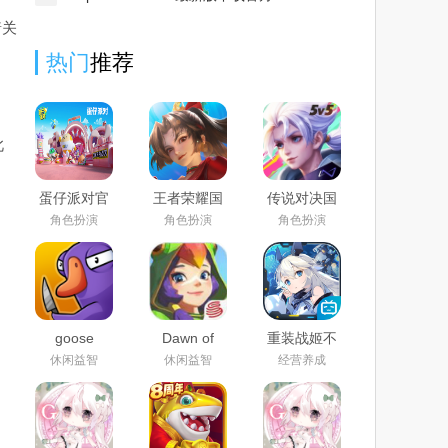
着关
热门
推荐
此
蛋仔派对官
王者荣耀国
传说对决国
服正版下载
际服官方下
际服下载官
角色扮演
角色扮演
角色扮演
安装2025最
载手机版免
方正版2025
新版
费版2025最
最新版
新版
(Arena of
Valor)
goose
Dawn of
重装战姬不
goose duck
lsles国际服
删档正式版
休闲益智
休闲益智
经营养成
手机版官方
汉化版
下载2024最
新版