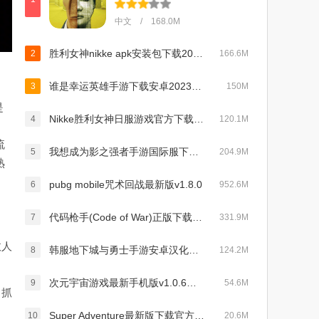
中文 / 168.0M
胜利女神nikke apk安装包下载2024官方正版v121.8.10最新版
2
166.6M
谁是幸运英雄手游下载安卓2023最新版(Who Is The Lucky)v0.1
3
150M
是
Nikke胜利女神日服游戏官方下载2024最新版v110.8.14最新版
4
120.1M
。
流
我想成为影之强者手游国际服下载最新版本(eminence)v3.4.1最新版
5
204.9M
熟
pubg mobile咒术回战最新版v1.8.0
6
952.6M
代码枪手(Code of War)正版下载2024最新版v3.18.7安卓版
7
331.9M
敌人
韩服地下城与勇士手游安卓汉化版下载v23.3.1手机版
8
124.2M
次元宇宙游戏最新手机版v1.0.6安卓版
9
54.6M
，抓
Super Adventure最新版下载官方2024版v1.2.5免费版
10
20.6M