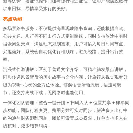
新等优势，搭配低操作门槛与强行程适配性，让用户能摆脱旅行
琐事困扰，尽情享受旅行的美好。
亮点功能
多场景路书服务：不仅提供海量现成路书查询，还能根据自驾、
公共交通、步行等不同出行方式定制路线，同时支持旅途中实时
搜索周边景点，满足动态规划需求。用户可输入每日时间节点、
兴趣偏好，系统会自动优化行程顺序，避免绕路，提升出行效
率。
沉浸式伴游讲解：区别于普通文字介绍，可精准触发景点讲解，
同步传递风景背后的历史故事与文化内涵，让旅行从视觉观看升
级为视听+心灵的全方位体验。讲解语音清晰流畅，语速可调
节，还支持离线下载，无网络时也能使用。
一体化团队管理：整合一键开团 + 扫码入队 + 位置
共享
+ 账单同
步功能，团队行程变更、费用分摊可实时同步，解决多人出行中
的沟通与财务混乱问题。团长可设置成员权限，账单支持多人在
线核对，减少结算纠纷。