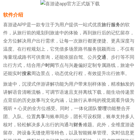
软件介绍
喜游迹APP是一款专注于为用户提供一站式优质
旅行服务
的软
件，从旅行前的规划到旅途中的体验，再到旅行后的记忆留存，
全方位解决用户出行需求，让每一次旅行都更便捷、更具深度与
温度。在行程规划上，它凭借多场景路书服务脱颖而出，不仅有
海量现成路书可供查询，还能依据自驾、公共
交通
、步行等不同
出行方式，结合用户
时间
节点与兴趣偏好定制专属路线，旅途中
还能实时
搜索
周边景点，动态优化行程，有效提升出行效率。
旅途中，沉浸式伴游讲解功能为用户带来别样体验，精准触发的
讲解语音清晰流畅，可调节语速且支持离线下载，能生动传递景
点背后的历史故事与文化内涵，让旅行从单纯的视觉观看升级为
视听 + 心灵的全方位感受。同时，一体化团队
管理
功能整合开
团、入队、位置
共享
与账单同步，团长可设权限，账单支持多人
核对，轻松解决多人出行的沟通与
财务
难题。此外，全维度游迹
留存、跨设备无缝使用等特色，以及智能账单管理、实时信息更