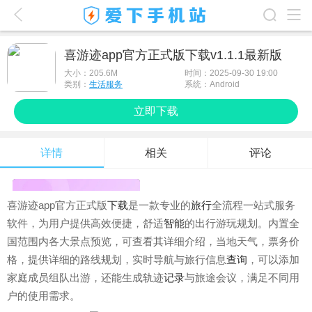
爱下首页
喜游迹app官方正式版下载v1.1.1最新版
游戏排行榜
大小：
205.6M
时间：2025-09-30 19:00
类别：
生活服务
系统：Android
应用排行榜
立即下载
最新游戏
详情
相关
评论
最新应用
手机使用
喜游迹app官方正式版
下载
是一款专业的
旅行
全流程一站式服务
游戏攻略
软件，为用户提供高效便捷，舒适
智能
的出行游玩规划。内置全
国范围内各大景点预览，可查看其详细介绍，当地天气，票务价
格，提供详细的路线规划，实时导航与旅行信息
查询
，可以添加
家庭成员组队出游，还能生成轨迹
记录
与旅途会议，满足不同用
户的使用需求。