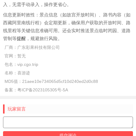
入，无需手动录入，操作更省心。
信息更新时效性：景点信息（如故宫开放时间）、路书内容（如
西藏阿里南线行程）会定期更新，确保用户获取的开放时间、路
线里程等关键信息准确可用。还会实时推送景点临时闭园、道路
管制等
提醒
，规避旅行风险。
厂商：
广东彩果科技有限公司
官网：
暂无
包名：
vip.cgo.trip
名称：
喜游迹
MD5值：
21aee10e734065d5cf10d240ed2d0c88
备案：
粤ICP备2023105305号-5A
玩家留言