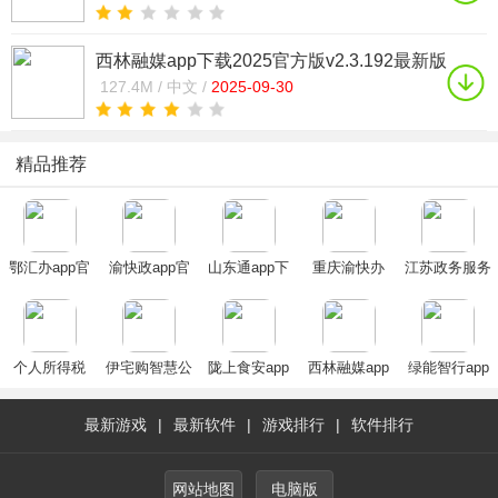
西林融媒app下载2025官方版v2.3.192最新版
127.4M /
中文 /
2025-09-30
精品推荐
鄂汇办app官
渝快政app官
山东通app下
重庆渝快办
江苏政务服务
方下载2025最
方下载最新版
载安装官方
app最新2024
app最新版(苏
新版
2025
2025最新版
版(重庆市政
服办)
府)
个人所得税
伊宅购智慧公
陇上食安app
西林融媒app
绿能智行app
(个税填报
交app2020最
手机下载商户
下载2025官方
安卓版
app)
新版
端官方2023最
版
最新游戏
|
最新软件
|
游戏排行
|
软件排行
新版
网站地图
电脑版