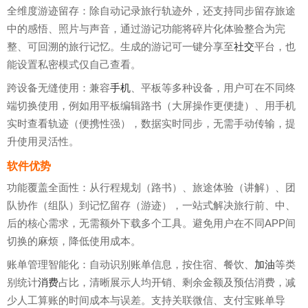
全维度游迹留存：除自动记录旅行轨迹外，还支持同步留存旅途
中的感悟、照片与声音，通过游记功能将碎片化体验整合为完
整、可回溯的旅行记忆。生成的游记可一键分享至
社交
平台，也
能设置私密模式仅自己查看。
跨设备无缝使用：兼容
手机
、平板等多种设备，用户可在不同终
端切换使用，例如用平板编辑路书（大屏操作更便捷）、用手机
实时查看轨迹（便携性强），数据实时同步，无需手动传输，提
升使用灵活性。
软件优势
功能覆盖全面性：从行程规划（路书）、旅途体验（讲解）、团
队协作（组队）到记忆留存（游迹），一站式解决旅行前、中、
后的核心需求，无需额外下载多个工具。避免用户在不同APP间
切换的麻烦，降低使用成本。
账单管理智能化：自动识别账单信息，按住宿、餐饮、
加油
等类
别统计
消费
占比，清晰展示人均开销、剩余金额及预估消费，减
少人工算账的时间成本与误差。支持关联微信、支付宝账单导